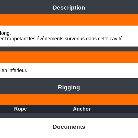
Description
long.

t rappelant les événements survenus dans cette cavité.
en inférieur.
Rigging
Rope
Anchor
Documents