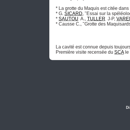
* La grotte du Maquis est citée dans 
* G. 
SICARD
, "Essai sur la spéléolo
* 
SAUTOU
  A., 
TULLER
  J-P, 
VARE
* Causse C., "Grotte des Maquisards"
La cavité est connue depuis toujours
Première visite recensée du 
SCA
 l
Di