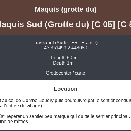
Maquis (grotte du)
aquis Sud (Grotte du) [C 05] [C 
Trassanel (Aude - FR - France)
43.351493,2.448080
Length
60m
Depth
1m
Grottocenter
/
carte
Location
 au col de Combe Boudry puis poursuivre par le sentier conduisa
 l'entrée du village). 

st, repérer un sentier peu marqué qui quitte le sentier principal
aine de mètres. 