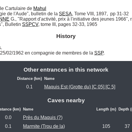
le Cartulaire de 
Mahul
gie de l'Aude", bulletin de la 
SESA
, Tome VIII, 1897,  pp 31-32

NNE
 G., "Rapport d'activité, prix à l'initiative des jeunes 1966", 
, Bulletin 
SSPCV
, tome III, pages 32-33, 1965
History
.

e 25/02/1962 en compagnie de membres de la 
SSP
. 
Other entrances in this network
Distance (km)
Name
0.1
Maquis Est (Grotte du) [C 05] [C 5]
Caves nearby
stance (km)
Name
Length (m)
Depth 
0.0
Près du Maquis (?)
0.1
Marmite (Trou de la)
105
37