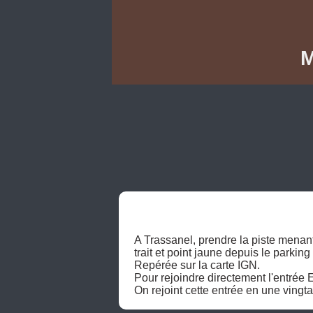
M
A Trassanel, prendre la piste menant
trait et point jaune depuis le parking à
Repérée sur la carte IGN.

Pour rejoindre directement l'entrée E
On rejoint cette entrée en une vingt