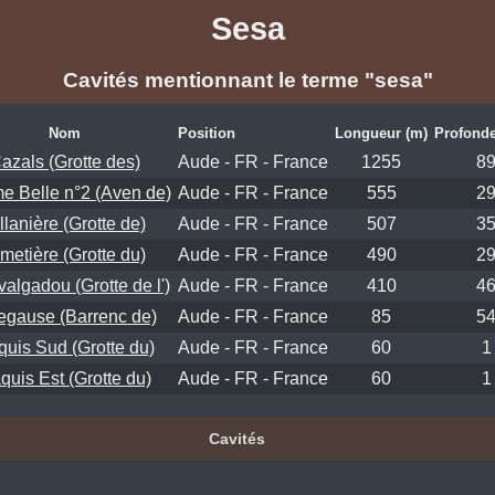
Sesa
Cavités mentionnant le terme "sesa"
Nom
Position
Longueur (m)
Profonde
azals (Grotte des)
Aude - FR - France
1255
8
 Belle n°2 (Aven de)
Aude - FR - France
555
2
llanière (Grotte de)
Aude - FR - France
507
3
metière (Grotte du)
Aude - FR - France
490
2
algadou (Grotte de l')
Aude - FR - France
410
4
legause (Barrenc de)
Aude - FR - France
85
5
uis Sud (Grotte du)
Aude - FR - France
60
1
quis Est (Grotte du)
Aude - FR - France
60
1
Cavités