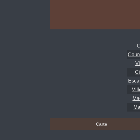
C
Coume
Vi
Ci
Escav
Vil
Maq
Ma
Carte