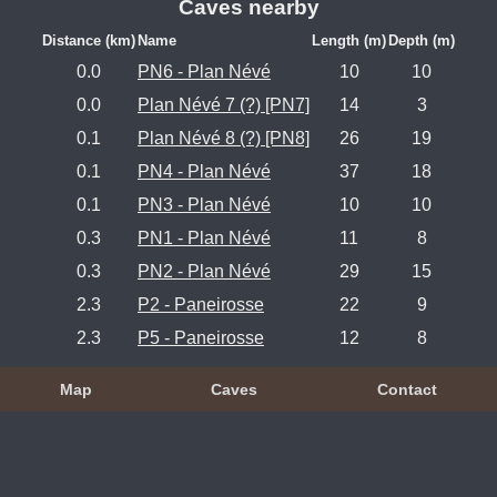
Caves nearby
Distance (km)
Name
Length (m)
Depth (m)
0.0
PN6 - Plan Névé
10
10
0.0
Plan Névé 7 (?) [PN7]
14
3
0.1
Plan Névé 8 (?) [PN8]
26
19
0.1
PN4 - Plan Névé
37
18
0.1
PN3 - Plan Névé
10
10
0.3
PN1 - Plan Névé
11
8
0.3
PN2 - Plan Névé
29
15
2.3
P2 - Paneirosse
22
9
2.3
P5 - Paneirosse
12
8
Map
Caves
Contact