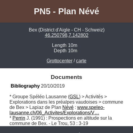
PN5 - Plan Névé
Bex (District d'Aigle - CH - Schweiz)
46.250798,7.142802
Length
10m
Depth
10m
Grottocenter
/
carte
Documents
Bibliography
 20/10/2019
* Groupe Spéléo Lausanne (
GSL
) > Activités > 
Explorations dans les préalpes vaudoises > commune 
de Bex > Lapiaz de Plan 
Névé
 : 
www.speleo-
lausanne.ch/06_Activites/Explorations/V…
* 
Perrin
 J. (1991) : Prospections en altitude sur la 
commune de Bex. - Le Trou, 53 : 3-19