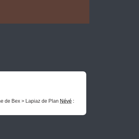
ne de Bex > Lapiaz de Plan 
Névé
 : 