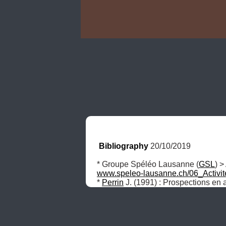
Bibliography
 20/10/2019
* Groupe Spéléo Lausanne (
GSL
) >
www.speleo-lausanne.ch/06_Activit
* 
Perrin
 J. (1991) : Prospections en 