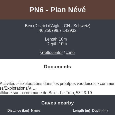
PN6 - Plan Névé
Bex (District d'Aigle - CH - Schweiz)
46.250799,7.142932
Length
10m
Depth
10m
Grottocenter
/
carte
Documents
 Activités > Explorations dans les préalpes vaudoises > commu
es/Explorations/V…
altitude sur la commune de Bex. - Le Trou, 53 : 3-19
Caves nearby
Distance (km)
Name
Length (m)
Depth (m)