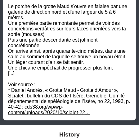
Le porche de la grotte Maud s'ouvre en falaise par une 
galerie de direction nord et d'une largeur de 5 à 6 
mètres.

Une première partie remontante permet de voir des 
concrétions verdâtres sur leurs faces orientées vers la 
sortie (mousses).

Puis une partie descendante est joliment 
concrétionnée.

On arrive ainsi, après quarante-cinq mètres, dans une 
salle au sommet de laquelle se trouve un boyau étroit.

Un léger courant d'air se fait sentir.

Une chicane empêchait de progresser plus loin.

[...]

Voir source :

* Daniel Andrès, « Grotte Maud - Grotte d'Amour », 
Scialet : bulletin du CDS de l’Isère, Grenoble, Comité 
départemental de spéléologie de l’Isère, no 22, 1993, p. 
40-42 : 
cds38.org/wp/wp-
content/uploads/2020/10/scialet-22…
History