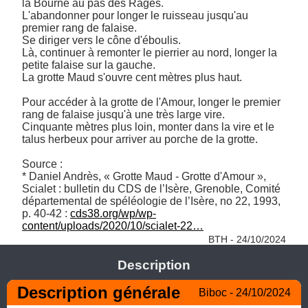
la Bourne au pas des Rages.

L'abandonner pour longer le ruisseau jusqu'au 
premier rang de falaise.

Se diriger vers le cône d'éboulis.

Là, continuer à remonter le pierrier au nord, longer la 
petite falaise sur la gauche.

La grotte Maud s'ouvre cent mètres plus haut.

Pour accéder à la grotte de l'Amour, longer le premier 
rang de falaise jusqu'à une très large vire.

Cinquante mètres plus loin, monter dans la vire et le 
talus herbeux pour arriver au porche de la grotte.

Source :

* Daniel Andrès, « Grotte Maud - Grotte d'Amour », 
Scialet : bulletin du CDS de l’Isère, Grenoble, Comité 
départemental de spéléologie de l’Isère, no 22, 1993, 
p. 40-42 : 
cds38.org/wp/wp-
content/uploads/2020/10/scialet-22…
BTH - 24/10/2024
Description
Description générale
Biboc - 24/10/2024