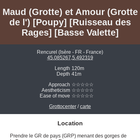
Maud (Grotte) et Amour (Grotte
de l') [Poupy] [Ruisseau des
Rages] [Basse Valette]
Rencurel (Isère - FR - France)
45.085267,5.492319
Length
120m
Depth
41m
Approach
☆☆☆☆☆
Aestheticism
☆☆☆☆☆
Ease of move
☆☆☆☆☆
Grottocenter
/
carte
Location
Prendre le GR de pays (GRP) menant des gorges de 