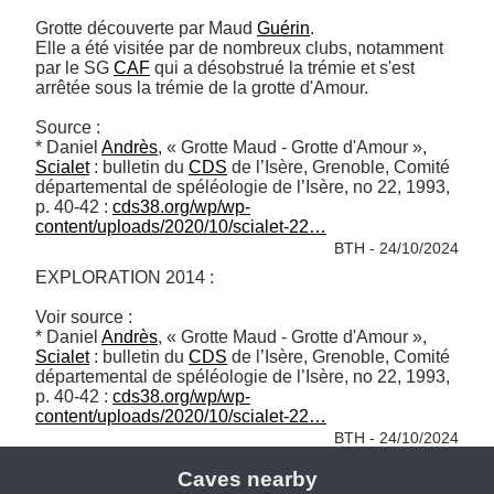
Grotte découverte par Maud 
Guérin
.

Elle a été visitée par de nombreux clubs, notamment 
par le SG 
CAF
 qui a désobstrué la trémie et s'est 
arrêtée sous la trémie de la grotte d'Amour.

Source :

* Daniel 
Andrès
, « Grotte Maud - Grotte d'Amour », 
Scialet
 : bulletin du 
CDS
 de l’Isère, Grenoble, Comité 
départemental de spéléologie de l’Isère, no 22, 1993, 
p. 40-42 : 
cds38.org/wp/wp-
content/uploads/2020/10/scialet-22…
BTH - 24/10/2024
EXPLORATION 2014 :

Voir source :

* Daniel 
Andrès
, « Grotte Maud - Grotte d'Amour », 
Scialet
 : bulletin du 
CDS
 de l’Isère, Grenoble, Comité 
départemental de spéléologie de l’Isère, no 22, 1993, 
p. 40-42 : 
cds38.org/wp/wp-
content/uploads/2020/10/scialet-22…
BTH - 24/10/2024
Caves nearby