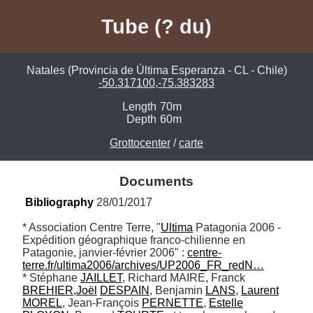
Tube (? du)
Natales (Provincia de Última Esperanza - CL - Chile)
-50.317100,-75.383283
Length
70m
Depth
60m
Grottocenter
/
carte
Documents
Bibliography
 28/01/2017
* Association Centre Terre, "
Ultima
 Patagonia 2006 - 
Expédition géographique franco-chilienne en 
Patagonie, janvier-février 2006" : 
centre-
terre.fr/ultima2006/archives/UP2006_FR_redN…
* Stéphane 
JAILLET
, Richard MAIRE, Franck 
BREHIER,Joël
DESPAIN
, Benjamin 
LANS
, 
Laurent
MOREL
, Jean-François 
PERNETTE
, 
Estelle