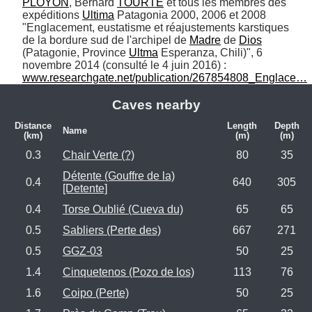
PLOYON
, Bernard 
TOURTE
 et tous les membres des 
expéditions 
Ultima
 Patagonia 2000, 2006 et 2008 
"Englacement, eustatisme et réajustements karstiques 
de la bordure sud de l'archipel de 
Madre
 de 
Dios
(Patagonie, Province 
Ultma
 Esperanza, Chili)", 6 
novembre 2014 (consulté le 4 juin 2016) : 
www.researchgate.net/publication/267854808_Englace…
Caves nearby
Distance
Length
Depth
Name
(km)
(m)
(m)
0.3
Chair Verte (?)
80
35
Détente (Gouffre de la)
0.4
640
305
[Detente]
0.4
Torse Oublié (Cueva du)
65
65
0.5
Sabliers (Perte des)
667
271
0.5
GGZ-03
50
25
1.4
Cinquetenos (Pozo de los)
113
76
1.6
Coipo (Perte)
50
25