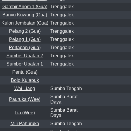
Gambir Anom 1 (Gua)
Trenggalek
Banyu Kuwung (Gua)
Trenggalek
Kulon Jembatan (Gua)
Trenggalek
Pelang 2 (Gua)
Trenggalek
Pelang 1 (Gua)
Trenggalek
Pertapan (Gua)
Trenggalek
Sumber Ubalan 2
Trenggalek
Sumber Ubalan 1
Trenggalek
Pentu (Gua)
Bolo Kulapuk
Wai Liang
Sumba Tengah
Sumba Barat
Pauruka (Wee)
Daya
Sumba Barat
Lia (Wee)
Daya
Mili Pahuruka
Sumba Tengah