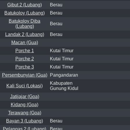
Gibut 2 (Lubang)
Berau
Batukoloy (Lubang)
Berau
Batukoloy Diba
Berau
(Lubang)
Landak 2 (Lubang)
Berau
Macan (Gua)
Porche 1
Kutai Timur
Porche 2
Kutai Timur
Porche 3
Kutai Timur
Persembunyian (Gua)
Pangandaran
Kabupaten
Kali Suci (Lokasi)
Gunung Kidul
Jatijajar (Goa)
Kidang (Goa)
Terawang (Goa)
Bayan 3 (Lubang)
Berau
Pelangas 2 (Lubang)
Berau