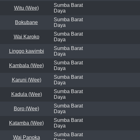
Sumba Barat
Witu (Wee)
Daya
Sumba Barat
Bokubane
Daya
Sumba Barat
Wai Karoko
Daya
Sumba Barat
Linggo kawimbi
Daya
Sumba Barat
Kambala (Wee)
Daya
Sumba Barat
Karuni (Wee)
Daya
Sumba Barat
Kadula (Wee)
Daya
Sumba Barat
Boro (Wee)
Daya
Sumba Barat
Katamba (Wee)
Daya
Sumba Barat
Wai Panoka