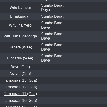
Sumba Barat
Witu Lambui
Daya
Binakangali
Sumba Barat
Sumba Barat
Witu Ina Yero
Daya
Sumba Barat
Witu Tana Padonga
Daya
Sumba Barat
Kapeta (Wee)
Daya
Sumba Barat
Lingadia (Wee)
Daya
Bayu (Gua)
Arafah (Gua)
Tamborasi 13 (Gua)
Tamborasi 12 (Gua)
Tamborasi 11 (Gua)
Tamborasi 10 (Gua)