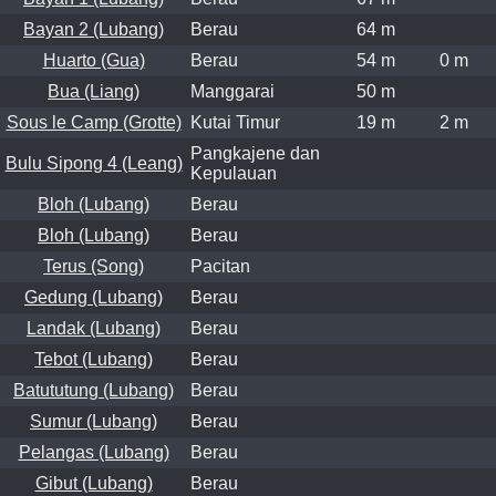
Bayan 2 (Lubang)
Berau
64 m
Huarto (Gua)
Berau
54 m
0 m
Bua (Liang)
Manggarai
50 m
Sous le Camp (Grotte)
Kutai Timur
19 m
2 m
Pangkajene dan
Bulu Sipong 4 (Leang)
Kepulauan
Bloh (Lubang)
Berau
Bloh (Lubang)
Berau
Terus (Song)
Pacitan
Gedung (Lubang)
Berau
Landak (Lubang)
Berau
Tebot (Lubang)
Berau
Batututung (Lubang)
Berau
Sumur (Lubang)
Berau
Pelangas (Lubang)
Berau
Gibut (Lubang)
Berau