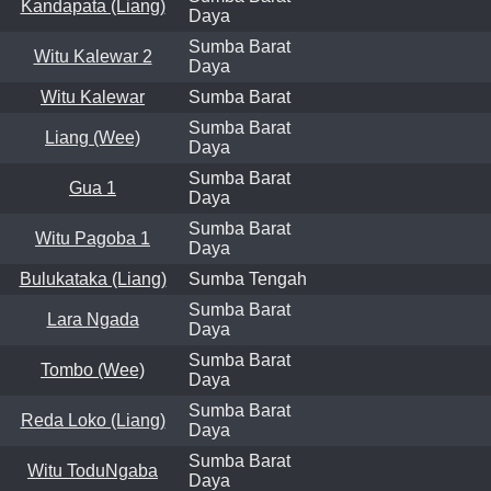
Kandapata (Liang)
Daya
Sumba Barat
Witu Kalewar 2
Daya
Witu Kalewar
Sumba Barat
Sumba Barat
Liang (Wee)
Daya
Sumba Barat
Gua 1
Daya
Sumba Barat
Witu Pagoba 1
Daya
Bulukataka (Liang)
Sumba Tengah
Sumba Barat
Lara Ngada
Daya
Sumba Barat
Tombo (Wee)
Daya
Sumba Barat
Reda Loko (Liang)
Daya
Sumba Barat
Witu ToduNgaba
Daya