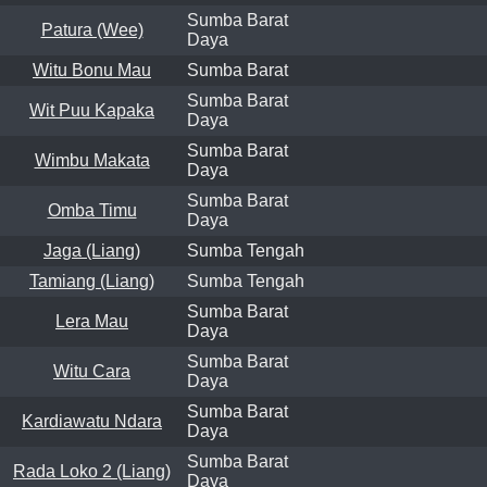
Sumba Barat
Patura (Wee)
Daya
Witu Bonu Mau
Sumba Barat
Sumba Barat
Wit Puu Kapaka
Daya
Sumba Barat
Wimbu Makata
Daya
Sumba Barat
Omba Timu
Daya
Jaga (Liang)
Sumba Tengah
Tamiang (Liang)
Sumba Tengah
Sumba Barat
Lera Mau
Daya
Sumba Barat
Witu Cara
Daya
Sumba Barat
Kardiawatu Ndara
Daya
Sumba Barat
Rada Loko 2 (Liang)
Daya