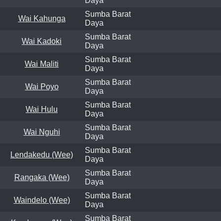
Daya
Sumba Barat
Wai Kahunga
Daya
Sumba Barat
Wai Kadoki
Daya
Sumba Barat
Wai Maliti
Daya
Sumba Barat
Wai Poyo
Daya
Sumba Barat
Wai Hulu
Daya
Sumba Barat
Wai Nguhi
Daya
Sumba Barat
Lendakedu (Wee)
Daya
Sumba Barat
Rangaka (Wee)
Daya
Sumba Barat
Waindelo (Wee)
Daya
Sumba Barat