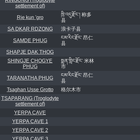
RINGUNG (Troglodyte
settlement of)
ཁྲི་འདུ་རྫོང་། 称多
Rje kun 'gro
县
SA DKAR RDZONG
浪卡子县
ངམ་རིང་རྫོང་ 昂仁
SAMDE PHUG
县
SHAPJE DAK THOG
SHINGJE CHOGYE
སྨན་གླིང་རྫོང་ 米林
PHUG
市
ངམ་རིང་རྫོང་ 昂仁
TARANATHA PHUG
县
Tsaghan Usse Grotto
格尔木市
TSAPARANG (Troglodyte
settlement of)
YERPA CAVE
YERPA CAVE 1
YERPA CAVE 2
YERPA CAVE 3