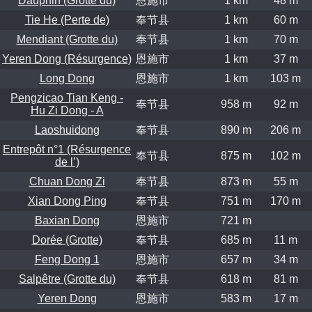
Dauphin (Grotte du)
恩施市
1 km
48 m
Tie He (Perte de)
奉节县
1 km
60 m
Mendiant (Grotte du)
奉节县
1 km
70 m
Yeren Dong (Résurgence)
恩施市
1 km
37 m
Long Dong
恩施市
1 km
103 m
Pengzicao Tian Keng -
奉节县
958 m
92 m
Hu Zi Dong - A
Laoshuidong
奉节县
890 m
206 m
Entrepôt n°1 (Résurgence
奉节县
875 m
102 m
de l’)
Chuan Dong Zi
奉节县
873 m
55 m
Xian Dong Ping
奉节县
751 m
170 m
Baxian Dong
恩施市
721 m
Dorée (Grotte)
奉节县
685 m
11 m
Feng Dong 1
恩施市
657 m
34 m
Salpêtre (Grotte du)
奉节县
618 m
81 m
Yeren Dong
恩施市
583 m
17 m