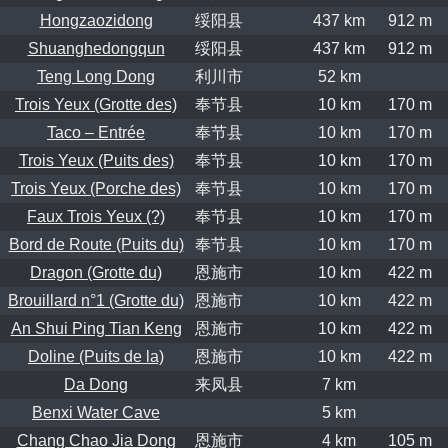
Hongzaozidong
绥阳县
437 km
912 m
Shuanghedongqun
绥阳县
437 km
912 m
Teng Long Dong
利川市
52 km
Trois Yeux (Grotte des)
奉节县
10 km
170 m
Taco – Entrée
奉节县
10 km
170 m
Trois Yeux (Puits des)
奉节县
10 km
170 m
Trois Yeux (Porche des)
奉节县
10 km
170 m
Faux Trois Yeux (?)
奉节县
10 km
170 m
Bord de Route (Puits du)
奉节县
10 km
170 m
Dragon (Grotte du)
恩施市
10 km
422 m
Brouillard n°1 (Grotte du)
恩施市
10 km
422 m
An Shui Ping Tian Keng
恩施市
10 km
422 m
Doline (Puits de la)
恩施市
10 km
422 m
Da Dong
来凤县
7 km
Benxi Water Cave
5 km
Chang Chao Jia Dong
恩施市
4 km
105 m