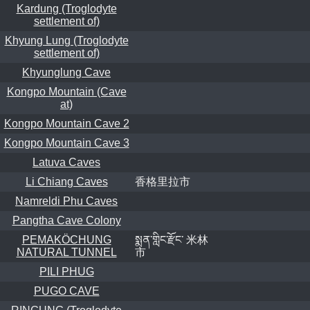
Kardung (Troglodyte
settlement of)
Khyung Lung (Troglodyte
settlement of)
Khyunglung Cave
Kongpo Mountain (Cave
at)
Kongpo Mountain Cave 2
Kongpo Mountain Cave 3
Latuva Caves
Li Chiang Caves
香格里拉市
Namreldi Phu Caves
Pangtha Cave Colony
PEMAKÖCHUNG
སྨན་གླིང་རྫོང་ 米林
NATURAL TUNNEL
市
PILI PHUG
PUGO CAVE