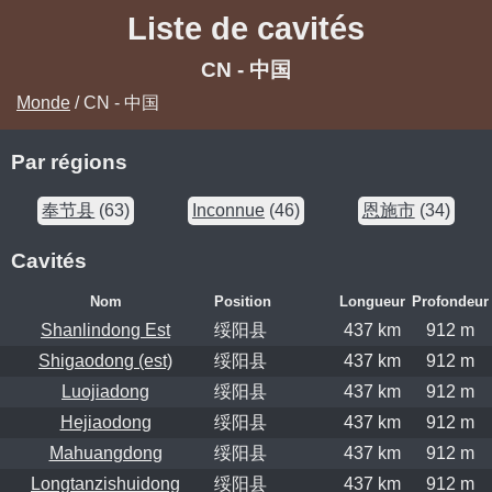
Liste de cavités
CN - 中国
Monde
/ CN - 中国
Par régions
奉节县
(63)
Inconnue
(46)
恩施市
(34)
Cavités
Nom
Position
Longueur
Profondeur
Shanlindong Est
绥阳县
437 km
912 m
Shigaodong (est)
绥阳县
437 km
912 m
Luojiadong
绥阳县
437 km
912 m
Hejiaodong
绥阳县
437 km
912 m
Mahuangdong
绥阳县
437 km
912 m
Longtanzishuidong
绥阳县
437 km
912 m