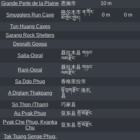
Grande Perte de la Plaine
恩施市
10 m
格尔木市 ན་གོར་
Smugglers Run Cave
0 m
0 m
མོ་གྲོང་ཁྱེར།
Tun Huang Caves
Sarang Rock Shelters
Deoralli Goopa
聂拉木县 གཉའ་
Salia-Ooral
ལམ་རྫོང་
聂拉木县 གཉའ་
Rani-Ooral
ལམ་རྫོང་
Sa Ddo Phug
香格里拉市
ལྷོ་བྲག་རྫོང་ 洛扎
A Diglam Thakpang
县
Sri Thon (Tham)
巧家县
Au Pyak Phug
亚东县 གྲོ་མོ་རྫོང
Pyak Che Phug, Kyanka
亚东县 གྲོ་མོ་རྫོང
Chu
Tak Tsang Senge Phug,