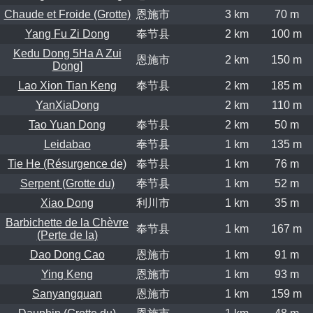
Chaude et Froide (Grotte)
恩施市
3 km
70 m
Yang Fu Zi Dong
奉节县
2 km
100 m
Kedu Dong 5Ha A Zui
恩施市
2 km
150 m
Dong]
Lao Xion Tian Keng
奉节县
2 km
185 m
YanXiaDong
2 km
110 m
Tao Yuan Dong
奉节县
2 km
50 m
Leidabao
奉节县
1 km
135 m
Tie He (Résurgence de)
奉节县
1 km
76 m
Serpent (Grotte du)
奉节县
1 km
52 m
Xiao Dong
利川市
1 km
35 m
Barbichette de la Chèvre
奉节县
1 km
167 m
(Perte de la)
Dao Dong Cao
恩施市
1 km
91 m
Ying Keng
恩施市
1 km
93 m
Sanyangquan
恩施市
1 km
159 m