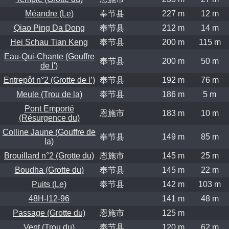
Méandre (Le)
奉节县
227 m
12 m
Qiao Ping Da Dong
奉节县
212 m
14 m
Hei Schau Tian Keng
奉节县
200 m
115 m
Eau-Qui-Chante (Gouffre
奉节县
200 m
50 m
de l')
Entrepôt n°2 (Grotte de l’)
奉节县
192 m
76 m
Meule (Trou de la)
奉节县
186 m
5 m
Pont Emporté
恩施市
183 m
10 m
(Résurgence du)
Colline Jaune (Gouffre de
奉节县
149 m
85 m
la)
Brouillard n°2 (Grotte du)
恩施市
145 m
25 m
Boudha (Grotte du)
奉节县
145 m
22 m
Puits (Le)
奉节县
142 m
103 m
48H-l12-96
141 m
48 m
Passage (Grotte du)
恩施市
125 m
Vent (Trou du)
奉节县
120 m
62 m