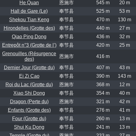
He Quan
恩施市
545 m
20 m
Hall de Gare (Le)
奉节县
525 m
53 m
Shekou Tian Keng
奉节县
470 m
130 m
Hirondelles (Grotte des)
奉节县
440 m
27 m
Qiao Ping Dong
奉节县
436 m
32 m
Entrepôt n°3 (Grotte de l’)
奉节县
420 m
25 m
Grenouilles (Résurgence
恩施市
416 m
des)
Dernier Jour (Grotte du)
奉节县
407 m
43 m
Ei Zi Cao
奉节县
390 m
143 m
Roi du Lac (Grotte du)
恩施市
368 m
12 m
Xiao Shi Dong
奉节县
354 m
40 m
Dragon (Perte du)
恩施市
321 m
42 m
Enfants (Grotte des)
奉节县
276 m
41 m
Four (Grotte du)
奉节县
260 m
13 m
Shui Ku Dong
奉节县
241 m
13 m
Temple (Grotte du)
恩施市
233 m
27 m