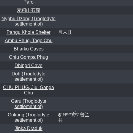
Paro
麦积山石窟
Nyphu Dzong (Troglodyte
settlement of)
Pangu Khola Shelter
且末县
Ambu Phug, Tage Chu
Bharku Caves
Chiu Gompa Phug
Dhingri Cave
Doh (Troglodyte
settlement of)
CHU PHUG, Jiu: Ganga
Chu
Garu (Troglodyte
settlement of)
Gukung (Troglodyte
རྩ་མདའ་རྫོང་ 普兰
settlement of)
县
Jinka Draduk