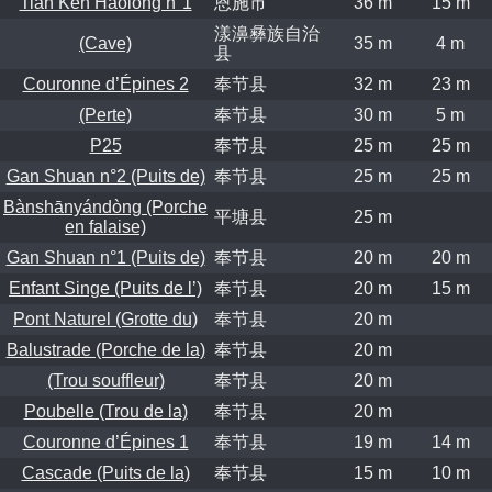
Tian Ken Haolong n°1
恩施市
36 m
15 m
漾濞彝族自治
(Cave)
35 m
4 m
县
Couronne d’Épines 2
奉节县
32 m
23 m
(Perte)
奉节县
30 m
5 m
P25
奉节县
25 m
25 m
Gan Shuan n°2 (Puits de)
奉节县
25 m
25 m
Bànshānyándòng (Porche
平塘县
25 m
en falaise)
Gan Shuan n°1 (Puits de)
奉节县
20 m
20 m
Enfant Singe (Puits de l’)
奉节县
20 m
15 m
Pont Naturel (Grotte du)
奉节县
20 m
Balustrade (Porche de la)
奉节县
20 m
(Trou souffleur)
奉节县
20 m
Poubelle (Trou de la)
奉节县
20 m
Couronne d’Épines 1
奉节县
19 m
14 m
Cascade (Puits de la)
奉节县
15 m
10 m