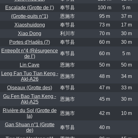
Escalade (Grotte de l’)
奉节县
100 m
5 m
(Grotte-puits n°1)
恩施市
95 m
37 m
Xiaoshuidong
奉节县
73 m
17 m
Xiao Dong
利川市
70 m
30 m
Portes d'Hadès (?)
奉节县
60 m
30 m
Entrepôt n°4 (Résurgence
奉节县
60 m
5 m
de l’)
Lin Cave
恩施市
50 m
50 m
Leng Fan Tuo Tian Keng -
恩施市
48 m
34 m
Akl-A26
Oiseaux (Grotte des)
奉节县
47 m
33 m
Gu Fen Bao Tian Keng -
恩施市
45 m
30 m
Akl-A25
Rivière du Sol (Grotte de
恩施市
42 m
10 m
la)
Gan Shuan n°1 (Grotte
奉节县
40 m
de)