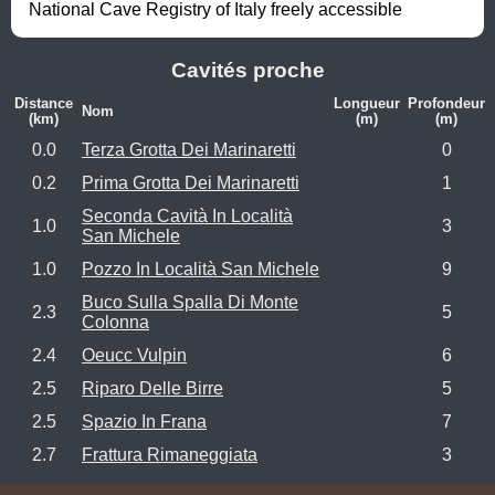
National Cave Registry of Italy freely accessible
Cavités proche
Distance
Longueur
Profondeur
Nom
(km)
(m)
(m)
0.0
Terza Grotta Dei Marinaretti
0
0.2
Prima Grotta Dei Marinaretti
1
Seconda Cavità In Località
1.0
3
San Michele
1.0
Pozzo In Località San Michele
9
Buco Sulla Spalla Di Monte
2.3
5
Colonna
2.4
Oeucc Vulpin
6
2.5
Riparo Delle Birre
5
2.5
Spazio In Frana
7
2.7
Frattura Rimaneggiata
3