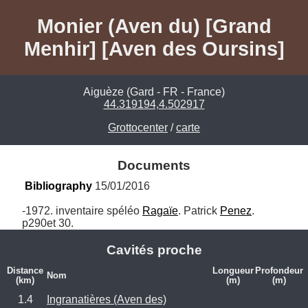
Monier (Aven du) [Grand
Menhir] [Aven des Oursins]
Aiguèze (Gard - FR - France)
44.319194,4.502917
Grottocenter
/
carte
Documents
Bibliography
 15/01/2016
-1972. inventaire spéléo 
Ragaïe
. Patrick 
Penez
. 
p290et 30.
Cavités proche
Distance
Longueur
Profondeur
Nom
(km)
(m)
(m)
1.4
Ingranatières (Aven des)