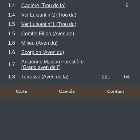
1.4
Cadière (Trou de la)
6
1.4
Ver Luisant n°2 (Trou du)
1.5
Ver Luisant n°1 (Trou du)
1.5
Combe Filion (Aven de)
1.6
Milieu (Aven du)
1.6
Scorpion (Aven du)
Ancienne Maison Forestière
1.7
(Grand aven de l')
1.8
Terrasse (Aven de la)
221
64
Carte
Cavités
Contact