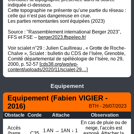
indiquée ci-dessous.

Cette topographie ne présente qu’une partie du réseau : 
celle qui n’est pas dangereuse en crue. 

Les parties remontantes sont équipées (2023)

Source : "Rassemblement international Berger 2023", 
FFS et FSE -- 
berger2023.ffspeleo.fr/
Voir scialet n°29 : Julien Caullireau , « Grotte de Roche-
Chalve », Scialet : bulletin du CDS de l’Isère, Grenoble, 
Comité départemental de spéléologie de l’Isère, no 29, 
2000, p. 52-57 [
cds38.org/wp/wp-
content/uploads/2020/11/scialet-29…
]
Equipement
Equipement (Fabien VIGIER - 
2016)
BTH - 26/07/2023
Obstacle
Corde
Attache
Observation
En cas de pluie ou de 
Accès 
neige, l'accès est 
1 AN → 1AN ↓ 1 
(barre 
C35
exposé. Attacher la 