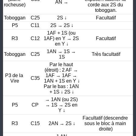
AN →
rocheuse)
corde aux 2S du 
toboggan.
Toboggan
C25
2S ↓
Facultatif
P5
C11
2S → 2S ↓
1AF + 1S (ou 
R3
C12
1AF) en Y → 2S 
Facultatif
en Y ↓
1AN → 1S → 
Toboggan
C25
Très facultatif
1S
Par le haut 
(étroit) : 2 AF → 
P3 de la 
1AF → 1AF → 
C35
Vire
1AN + 1S en Y ↓

Par le bas : 1AN 
+ 1S ↓ 2S ↓
→ 1AN (ou 2S) 
P5
CP
→ 1S → 2S en 
Y ↓
Facultatif (descendre 
R3
C15
2AN → 2S ↓
sous le bloc à main 
droite)