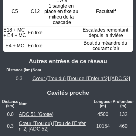
1 AN

1 sangle en 
C5
C12
place en fixe au 
Facultatif
milieu de la 
cascade
E18 + MC 
Escalades remontant 
En fixe
+ E4 + MC
depuis la rivière
Bout du méandre du 
E4 + MC
En fixe
courant d’air
Autres entrées de ce réseau
Distance (km)
Nom
0.3
Cœur (Trou du) [Trou de l'Enfer n°2] [ADC 52]
Cavités proche
Distance
Longueur
Profondeur
Nom
(km)
(m)
(m)
0.0
ADC 51 (Grotte)
4500
132
Cœur (Trou du) [Trou de l'Enfer
0.3
10154
460
n°2] [ADC 52]