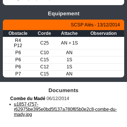
Equipement
SCSP Alès - 13/12/2014
Obstacle
Corde
Attache
Observation
R4

C25
AN + 1S
P12
P6
C10
AN
P6
C15
1S
P6
C12
1S
P7
C15
AN
Documents
Combe du Madé
 06/12/2014
u1857-t757-
r62975be395e0bd5f137a780f65b0e2c8-combe-du-
mady.jpg