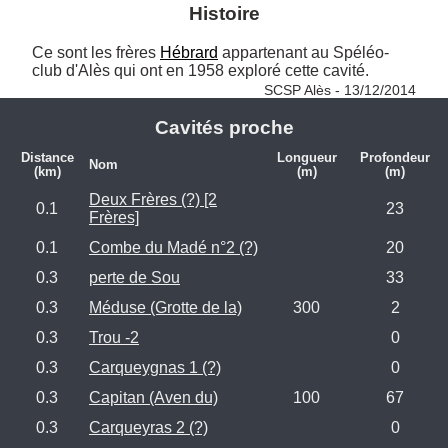
Histoire
Ce sont les frères 
Hébrard
 appartenant au Spéléo-
club d'Alès qui ont en 1958 exploré cette cavité. 
SCSP Alès - 13/12/2014
Cavités proche
Distance
Longueur
Profondeur
Nom
(km)
(m)
(m)
Deux Frères (?) [2
0.1
23
Frères]
0.1
Combe du Madé n°2 (?)
20
0.3
perte de Sou
33
0.3
Méduse (Grotte de la)
300
2
0.3
Trou -2
0
0.3
Carqueygnas 1 (?)
0
0.3
Capitan (Aven du)
100
67
0.3
Carqueyras 2 (?)
0