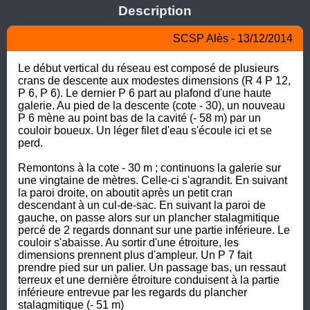
Description
SCSP Alès - 13/12/2014
Le début vertical du réseau est composé de plusieurs 
crans de descente aux modestes dimensions (R 4 P 12, 
P 6, P 6). Le dernier P 6 part au plafond d'une haute 
galerie. Au pied de la descente (cote - 30), un nouveau 
P 6 mène au point bas de la cavité (- 58 m) par un 
couloir boueux. Un léger filet d'eau s'écoule ici et se 
perd.

Remontons à la cote - 30 m ; continuons la galerie sur 
une vingtaine de mètres. Celle-ci s'agrandit. En suivant 
la paroi droite, on aboutit après un petit cran 
descendant à un cul-de-sac. En suivant la paroi de 
gauche, on passe alors sur un plancher stalagmitique 
percé de 2 regards donnant sur une partie inférieure. Le 
couloir s'abaisse. Au sortir d'une étroiture, les 
dimensions prennent plus d'ampleur. Un P 7 fait 
prendre pied sur un palier. Un passage bas, un ressaut 
terreux et une dernière étroiture conduisent à la partie 
inférieure entrevue par les regards du plancher 
stalagmitique (- 51 m)