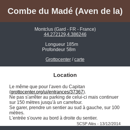
Combe du Madé (Aven de la)
Montclus (Gard - FR - France)
44.272129,4.386246
Longueur
185m
Profondeur
58m
Grottocenter
/
carte
Location
Le même que pour l'aven du Capitan 
(
grottocenter.org/ui/entrances/37367
). 

Ne pas s'arrêter au parking de celui-ci mais continuer 
sur 150 mètres jusqu'à un carrefour. 

Se garer, prendre un sentier au sud à gauche, sur 100 
mètres. 

L'entrée s'ouvre au bord à droite du sentier. 
SCSP Alès - 13/12/2014