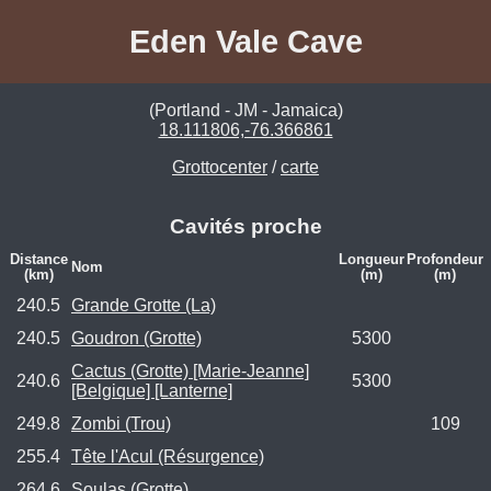
Eden Vale Cave
(Portland - JM - Jamaica)
18.111806,-76.366861
Grottocenter
/
carte
Cavités proche
Distance
Longueur
Profondeur
Nom
(km)
(m)
(m)
240.5
Grande Grotte (La)
240.5
Goudron (Grotte)
5300
Cactus (Grotte) [Marie-Jeanne]
240.6
5300
[Belgique] [Lanterne]
249.8
Zombi (Trou)
109
255.4
Tête l'Acul (Résurgence)
264.6
Soulas (Grotte)