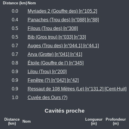
Distance (km)
Nom
0.0
Myriades 2 (Gouffre des) [n°105.2]
0.4
Panaches (Trou des) [n°088] [n°88]
0.5
Filous (Trou des) [n°308]
0.5
Bib (Gros trou) [n°033] [n°33]
0.7
Auges (Trou des) [n°044.1] [n°44.1]
0.7
Arva (Grotte) [n°041] [n°41]
0.8
Étoile (Gouffre de l') [n°345]
0.9
Lilou (Trou) [n°200]
0.9
Fenêtre (?) [n°042] [n°42]
0.9
Ressaut de 108 Mètres (Le) [n°131.2] [Cent-Huit]
1.0
Cuvée des Ours (?)
Cavités proche
Distance
Longueur
Profondeur
Nom
(km)
(m)
(m)