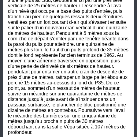
situé le plus au Sud, débutant ainsi par une première 
verticale de 25 mètres de hauteur. Descendre à l'aval 
d'un névé qui occupe la base des puits d'entrée, puis 
franchir au pied de quelques ressauts deux étroitures 
ventilées par un fort courant d•air qui s'évasent ensuite 
sur le palier d'un nouveau cran vertical d'une quinzaine 
de mètres de hauteur. Pendulant à 5 mètres sous la 
corniche de départ s'enfiler par une fenêtre béante dans 
la paroi du puits pour atteindre. une quinzaine de 
mètres plus loin, le haut d'un puits profond de 35 mètres 
dont le fond représente l'ancien terminus de 1962. Au 
moyen d'une aérienne traversée en opposition. puis 
d'une perte de dénivelé de six mètres de hauteur. 
pendulant pour entamer un autre cran de descente de 
près d'une de mètres. rattraper un large palier ébouleux 
perché 15 mètres au-dessus du fond du P35. De ce 
point, au sommet d'un ressaut de mètres de hauteur, 
suivre un méandre sur une quarantaine de mètres de 
distance jusqu'à juste avant de s'insinuer dans un 
passage surbaissé, le plancher de bloc positionné une 
dizaine de mètres en contrebas. Poursuivre vers l'aval 
le méandre des Lumières sur une cinquantaine de 
mètres jusqu'au prochain puits de 30 mètres 
débouchant dans la salle Véga située à 107 mètres de 
profondeur.
