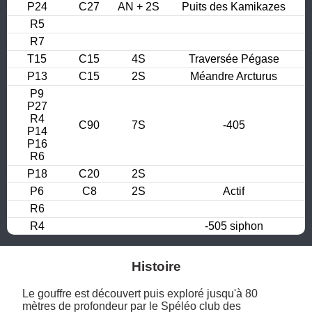
P24
C27
AN + 2S
Puits des Kamikazes
R5
R7
T15
C15
4S
Traversée Pégase
P13
C15
2S
Méandre Arcturus
P9

P27

R4

C90
7S
-405
P14

P16

R6
P18
C20
2S
P6
C8
2S
Actif
R6
R4
-505 siphon
Histoire
Le gouffre est découvert puis exploré jusqu'à 80 
mètres de profondeur par le Spéléo club des 