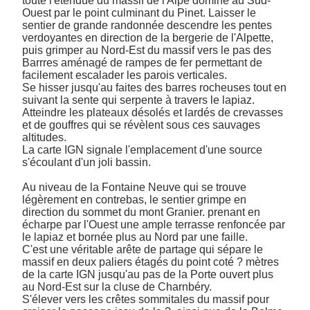
toute l'étendue du massif de l'Alpe dominé au Sud-
Ouest par le point culminant du Pinet. Laisser le 
sentier de grande randonnée descendre les pentes 
verdoyantes en direction de la bergerie de l'Alpette, 
puis grimper au Nord-Est du massif vers le pas des 
Barrres aménagé de rampes de fer permettant de 
facilement escalader les parois verticales. 

Se hisser jusqu'au faites des barres rocheuses tout en 
suivant la sente qui serpente à travers le lapiaz. 

Atteindre les plateaux désolés et lardés de crevasses 
et de gouffres qui se révèlent sous ces sauvages 
altitudes. 

La carte IGN signale l'emplacement d'une source 
s'écoulant d'un joli bassin.

Au niveau de la Fontaine Neuve qui se trouve 
légèrement en contrebas, le sentier grimpe en 
direction du sommet du mont Granier. prenant en 
écharpe par l'Ouest une ample terrasse renfoncée par 
le lapiaz et bornée plus au Nord par une faille. 

C'est une véritable arête de partage qui sépare le 
massif en deux paliers étagés du point coté ? mètres 
de la carte IGN jusqu'au pas de la Porte ouvert plus 
au Nord-Est sur la cluse de Charnbéry. 

S'élever vers les crêtes sommitales du massif pour 