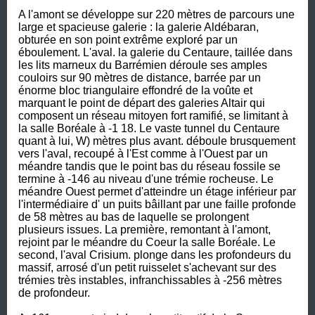
A l'amont se développe sur 220 mètres de parcours une 
large et spacieuse galerie : la galerie Aldébaran, 
obturée en son point extrême exploré par un 
éboulement. L'aval. la galerie du Centaure, taillée dans 
les lits marneux du Barrémien déroule ses amples 
couloirs sur 90 mètres de distance, barrée par un 
énorme bloc triangulaire effondré de la voûte et 
marquant le point de départ des galeries Altair qui 
composent un réseau mitoyen fort ramifié, se limitant à 
la salle Boréale à -1 18. Le vaste tunnel du Centaure 
quant à lui, W) mètres plus avant. déboule brusquement 
vers l'aval, recoupé à l'Est comme à l'Ouest par un 
méandre tandis que le point bas du réseau fossile se 
termine à -146 au niveau d'une trémie rocheuse. Le 
méandre Ouest permet d'atteindre un étage inférieur par 
l'intermédiaire d' un puits bâillant par une faille profonde 
de 58 mètres au bas de laquelle se prolongent 
plusieurs issues. La première, remontant à l'amont, 
rejoint par le méandre du Coeur la salle Boréale. Le 
second, l'aval Crisium. plonge dans les profondeurs du 
massif, arrosé d'un petit ruisselet s'achevant sur des 
trémies très instables, infranchissables à -256 mètres 
de profondeur.
