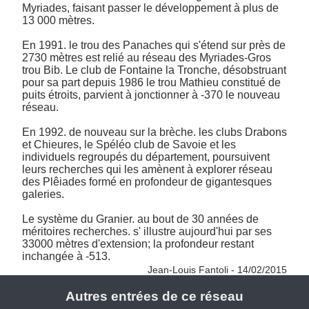
Myriades, faisant passer le développement à plus de 
13 000 mètres. 

En 1991. le trou des Panaches qui s'étend sur près de 
2730 mètres est relié au réseau des Myriades-Gros 
trou Bib. Le club de Fontaine la Tronche, désobstruant 
pour sa part depuis 1986 le trou Mathieu constitué de 
puits étroits, parvient à jonctionner à -370 le nouveau 
réseau. 

En 1992. de nouveau sur la brèche. les clubs Drabons 
et Chieures, le Spéléo club de Savoie et les 
individuels regroupés du département, poursuivent 
leurs recherches qui les amènent à explorer réseau 
des Plêiades formé en profondeur de gigantesques 
galeries. 

Le système du Granier. au bout de 30 années de 
méritoires recherches. s' illustre aujourd'hui par ses 
33000 mètres d'extension; la profondeur restant 
inchangée à -513. 
Jean-Louis Fantoli - 14/02/2015
Autres entrées de ce réseau