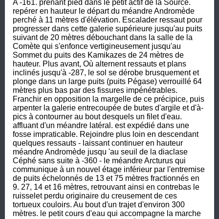
A -161. prenant pied dans le petit actif de la Source. 
repérer en hauteur le départ du méandre Andromède 
perché à 11 mètres d'élévation. Escalader ressaut pour 
progresser dans cette galerie supérieure jusqu'au puits 
suivant de 20 mètres débouchant dans la salle de la 
Comète qui s'enfonce vertigineusement jusqu'au 
Sommet du puits des Kamikazes de 24 mètres de 
hauteur. Plus avant, Où alternent ressauts et plans 
inclinés jusqu'à -287, le sol se dérobe brusquement et 
plonge dans un large puits (puits Pégase) verrouillé 64 
mètres plus bas par des fissures impénétrables. 
Franchir en opposition la margelle de ce précipice, puis 
arpenter la galerie entrecoupée de butes d'argile et d'à-
pics à contourner au bout desquels un filet d'eau. 
affluant d'un méandre latéral. est expédié dans une 
fosse impraticable. Rejoindre plus loin en descendant 
quelques ressauts - laissant continuer en hauteur 
méandre Andromède jusqu 'au seuil de la diaclase 
Céphé sans suite à -360 - le méandre Arcturus qui 
communique à un nouvel étage inférieur par l'entremise 
de puits échelonnés de 13 et 75 mètres fractionnés en 
9. 27, 14 et 16 mètres, retrouvant ainsi en contrebas le 
ruisselet perdu originaire du creusement de ces 
tortueux couloirs. Au bout d'un trajet d'environ 300 
mètres. le petit cours d'eau qui accompagne la marche 