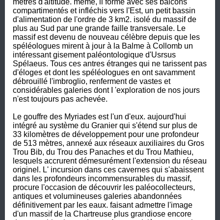
mètres d'altitude. même, il forme avec ses balcons 
compartimentés et infléchis vers l'Est, un petit bassin 
d'alimentation de l'ordre de 3 km2. isolé du massif de 
plus au Sud par une grande faille transversale. Le 
massif est devenu de nouveau célèbre depuis que les 
spéléologues mirent à jour à la Balme à Collomb un 
intéressant gisement paléontologique d'Usrsus 
Spélaeus. Tous ces antres étranges qui ne tarissent pas 
d'éloges et dont les spéléologues en ont savamment 
débrouillé l'imbroglio, renferment de vastes et 
considérables galeries dont I 'exploration de nos jours 
n'est toujours pas achevée.

Le gouffre des Myriades est l'un d'eux. aujourd'hui 
intégré au système du Granier qui s'étend sur plus de 
33 kilomètres de développement pour une profondeur 
de 513 mètres, annexé aux réseaux auxiliaires du Gros 
Trou Bib, du Trou des Panaches et du Trou Mathieu, 
lesquels accrurent démesurément l'extension du réseau 
originel. L' incursion dans ces cavernes qui s'abaissent 
dans les profondeurs incommensurables du massif, 
procure l'occasion de découvrir les paléocollecteurs, 
antiques et volumineuses galeries abandonnées 
définitivement par les eaux. faisant admettre l'image 
d'un massif de la Chartreuse plus grandiose encore 