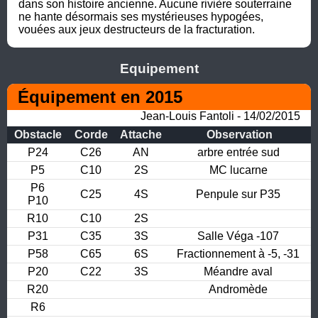
dans son histoire ancienne. Aucune rivière souterraine 
ne hante désormais ses mystérieuses hypogées, 
vouées aux jeux destructeurs de la fracturation.
Equipement
Équipement en 2015
Jean-Louis Fantoli - 14/02/2015
Obstacle
Corde
Attache
Observation
P24
C26
AN
arbre entrée sud
P5
C10
2S
MC lucarne
P6

C25
4S
Penpule sur P35
P10
R10
C10
2S
P31
C35
3S
Salle Véga -107
P58
C65
6S
Fractionnement à -5, -31
P20
C22
3S
Méandre aval
R20
Andromède
R6