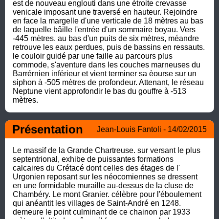
est de nouveau englouti dans une étroite crevasse 
venicale imposant une traversé en hauteur. Rejoindre 
en face la margelle d'une verticale de 18 mètres au bas 
de laquelle bâille l'entrée d'un sommaire boyau. Vers 
-445 mètres. au bas d'un puits de six mètres, méandre 
retrouve les eaux perdues, puis de bassins en ressauts. 
le couloir guidé par une faille au parcours plus 
commode, s'aventure dans les couches marneuses du 
Barrérnien inférieur et vient terminer sa èourse sur un 
siphon à -505 mètres de profondeur. Attenant, le réseau 
Neptune vient approfondir le bas du gouffre à -513 
mètres.
Présentation
Jean-Louis Fantoli - 14/02/2015
Le massif de la Grande Chartreuse. sur versant le plus 
septentrional, exhibe de puissantes formations 
calcaires du Crétacé dont celles des étages de l' 
Urgonien reposant sur les néocomiennes se dressent 
en une formidable muraille au-dessus de la cluse de 
Chambéry. Le mont Granier. célèbre pour l'éboulement 
qui anéantit les villages de Saint-André en 1248. 
demeure le point culminant de ce chainon par 1933 