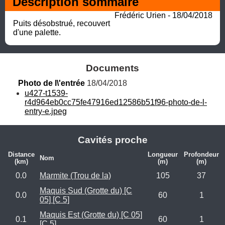
Description sommaire
Frédéric Urien - 18/04/2018
Puits désobstrué, recouvert 
d'une palette.
Documents
Photo de l\'entrée
 18/04/2018
u427-t1539-
r4d964eb0cc75fe47916ed12586b51f96-photo-de-l-
entry-e.jpeg
Cavités proche
Distance
Longueur
Profondeur
Nom
(km)
(m)
(m)
0.0
Marmite (Trou de la)
105
37
Maquis Sud (Grotte du) [C
0.0
60
1
05] [C 5]
Maquis Est (Grotte du) [C 05]
0.1
60
1
[C 5]