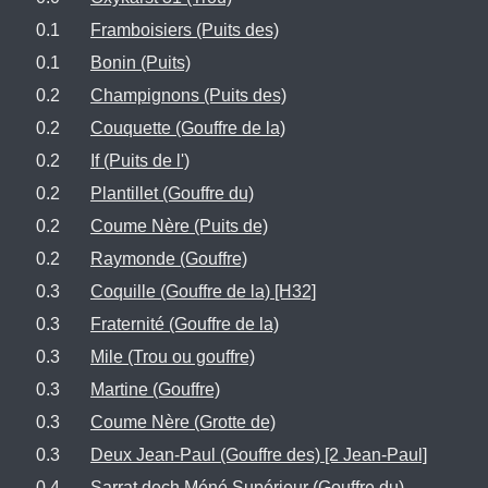
0.1
Framboisiers (Puits des)
0.1
Bonin (Puits)
0.2
Champignons (Puits des)
0.2
Couquette (Gouffre de la)
0.2
If (Puits de l')
0.2
Plantillet (Gouffre du)
0.2
Coume Nère (Puits de)
0.2
Raymonde (Gouffre)
0.3
Coquille (Gouffre de la) [H32]
0.3
Fraternité (Gouffre de la)
0.3
Mile (Trou ou gouffre)
0.3
Martine (Gouffre)
0.3
Coume Nère (Grotte de)
0.3
Deux Jean-Paul (Gouffre des) [2 Jean-Paul]
0.4
Sarrat dech Méné Supérieur (Gouffre du)