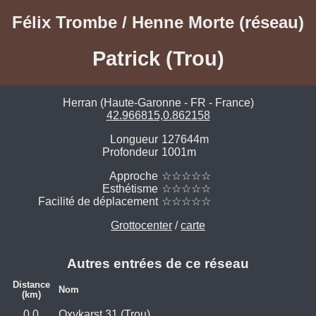
Félix Trombe / Henne Morte (réseau)
Patrick (Trou)
Herran (Haute-Garonne - FR - France)
42.966815,0.862158
Longueur
127644m
Profondeur
1001m
Approche
☆☆☆☆☆
Esthétisme
☆☆☆☆☆
Facilité de déplacement
☆☆☆☆☆
Grottocenter
/
carte
Autres entrées de ce réseau
Distance
Nom
(km)
0.0
Oxykarst 31 (Trou)