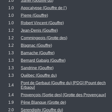
1.0
Sahel (Gouffre du)
1.0
Apocalypse (Gouffre de l’)
1.0
Pierre (Gouffre)
1.0
Robert Vincent (Gouffre)
1.2
Jean-Denis (Gouffre)
1.2
Commingeois (Grotte des)
1.2
Blagnac (Gouffre)
1.3
Barnache (Gouffre)
1.3
Bernard Gabaig (Gouffre)
1.3
Sandrine (Gouffre)
1.3
Québec (Gouffre du)
Pont de Gerbaut (Gouffre du) [PDG] [Pount dech
1.4
Erbaou]
1.4
Provençois (Sortie des) [Grotte des Provençaux]
1.9
Pène Blanque (Grotte de)
2.0
Serendipity (Gouffre du)