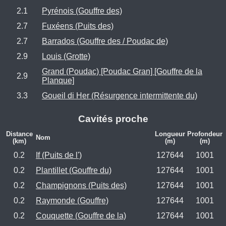
2.1
Pyrénois (Gouffre des)
2.7
Fuxéens (Puits des)
2.7
Barrados (Gouffre des / Poudac de)
2.9
Louis (Grotte)
Grand (Poudac) [Poudac Gran] [Gouffre de la
2.9
Planque]
3.3
Goueil di Her (Résurgence intermittente du)
Cavités proche
Distance
Longueur
Profondeur
Nom
(km)
(m)
(m)
0.2
If (Puits de l')
127644
1001
0.2
Plantillet (Gouffre du)
127644
1001
0.2
Champignons (Puits des)
127644
1001
0.2
Raymonde (Gouffre)
127644
1001
0.2
Couquette (Gouffre de la)
127644
1001