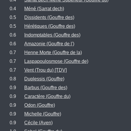
0.4
Méné (Sarrat dech)
0.5
Dissidents (Gouffre des)
0.5
Hérétiques (Gouffre des)
0.6
Indomptables (Gouffre des)
0.6
Amazonie (Gouffre de l')
0.7
Henne Morte (Gouffre de la)
0.7
Laspapoulosmose (Gouffre de)
0.7
Vent (Trou du) [TDV]
0.8
Duplessis (Gouffre)
0.9
Barbus (Gouffre des)
0.9
Caractère (Gouffre du)
0.9
Odon (Gouffre)
0.9
Michelle (Gouffre)
0.9
Cécile (Aven)