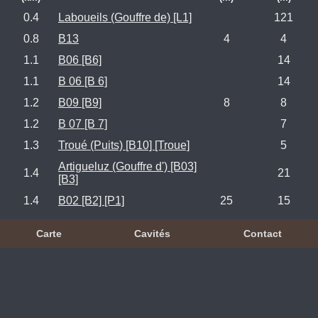
0.4
Laboueils (Gouffre de) [L1]
121
0.8
B13
4
4
1.1
B06 [B6]
14
1.1
B 06 [B 6]
14
1.2
B09 [B9]
8
8
1.2
B 07 [B 7]
7
1.3
Troué (Puits) [B10] [Troue]
5
Artigueluz (Gouffre d') [B03]
1.4
21
[B3]
1.4
B02 [B2] [P1]
25
15
Carte
Cavités
Contact