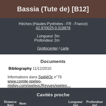
Bassia (Tute de) [B12]
Hèches (Hautes-Pyrénées - FR - France)
42.970025,0.319876
Longueur
3m
Profondeur
2m
Grottocenter
/
carte
Documents
Bibliography
 11/12/2010
Informations dans 
SpéléOc
www.comite-speleo-
midipy.com/speleoc/Revues/speleo…
Cavités proche
Distance
Longueur
Profondeur
Nom
(km)
(m)
(m)