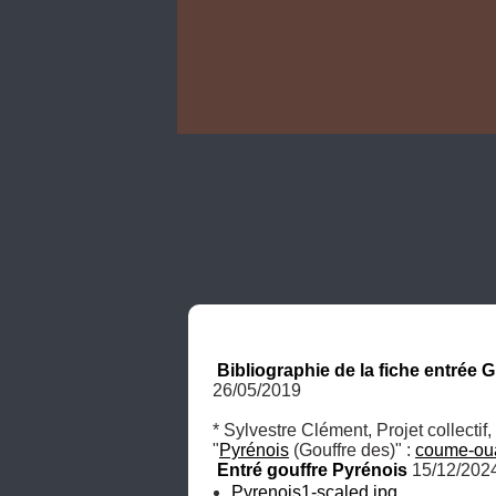
Bibliographie de la fiche entrée 
26/05/2019
* Sylvestre Clément, Projet collectif, 
"
Pyrénois
 (Gouffre des)" : 
coume-oua
Entré gouffre Pyrénois
 15/12/202
Pyrenois1-scaled.jpg