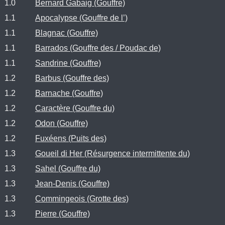
1.0
Bernard Gabaig (Gouffre)
1.1
Apocalypse (Gouffre de l’)
1.1
Blagnac (Gouffre)
1.1
Barrados (Gouffre des / Poudac de)
1.1
Sandrine (Gouffre)
1.2
Barbus (Gouffre des)
1.2
Barnache (Gouffre)
1.2
Caractère (Gouffre du)
1.2
Odon (Gouffre)
1.2
Fuxéens (Puits des)
1.3
Goueil di Her (Résurgence intermittente du)
1.3
Sahel (Gouffre du)
1.3
Jean-Denis (Gouffre)
1.3
Commingeois (Grotte des)
1.3
Pierre (Gouffre)