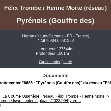
Félix Trombe / Henne Morte (réseau)
Pyrénois (Gouffre des)
Herran (Haute-Garonne - FR - France)
42.978904,0.881398
Longueur
127644m
Profondeur
1001m
Grottocenter
/
carte
Documents
Grottocenter #6686 : "Pyrénois (Gouffre des)" du réseau "F
 "La 
Coume
Ouarnède
 : réseau Félix Trombe - 
Henne
 Morte" >
rnede.fr/wp-content/uploads/2023/09/Pyren…
4