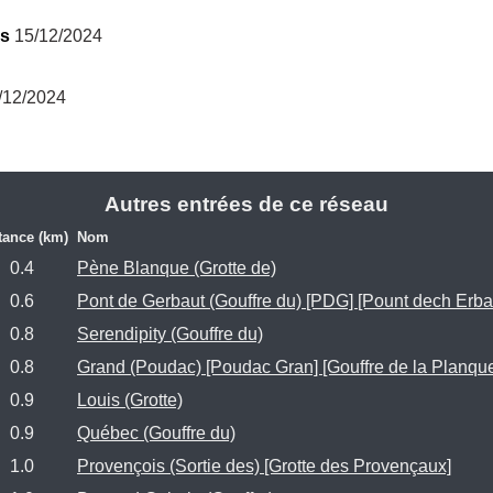
is
 15/12/2024
/12/2024
Autres entrées de ce réseau
tance (km)
Nom
0.4
Pène Blanque (Grotte de)
0.6
Pont de Gerbaut (Gouffre du) [PDG] [Pount dech Erba
0.8
Serendipity (Gouffre du)
0.8
Grand (Poudac) [Poudac Gran] [Gouffre de la Planqu
0.9
Louis (Grotte)
0.9
Québec (Gouffre du)
1.0
Provençois (Sortie des) [Grotte des Provençaux]