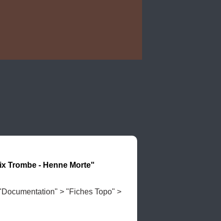
élix Trombe - Henne Morte"
 "Documentation" > "Fiches Topo" > 