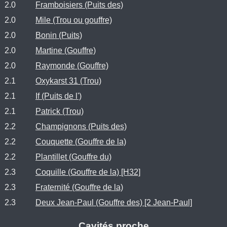
2.0
Framboisiers (Puits des)
2.0
Mile (Trou ou gouffre)
2.0
Bonin (Puits)
2.0
Martine (Gouffre)
2.0
Raymonde (Gouffre)
2.1
Oxykarst 31 (Trou)
2.1
If (Puits de l')
2.1
Patrick (Trou)
2.2
Champignons (Puits des)
2.2
Couquette (Gouffre de la)
2.2
Plantillet (Gouffre du)
2.3
Coquille (Gouffre de la) [H32]
2.3
Fraternité (Gouffre de la)
2.3
Deux Jean-Paul (Gouffre des) [2 Jean-Paul]
Cavités proche