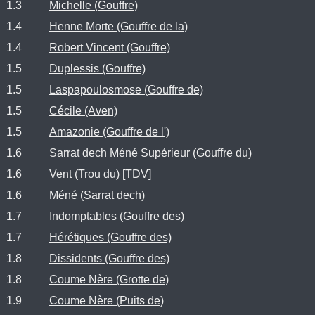
1.3
Michelle (Gouffre)
1.4
Henne Morte (Gouffre de la)
1.4
Robert Vincent (Gouffre)
1.5
Duplessis (Gouffre)
1.5
Laspapoulosmose (Gouffre de)
1.5
Cécile (Aven)
1.5
Amazonie (Gouffre de l')
1.6
Sarrat dech Méné Supérieur (Gouffre du)
1.6
Vent (Trou du) [TDV]
1.6
Méné (Sarrat dech)
1.7
Indomptables (Gouffre des)
1.7
Hérétiques (Gouffre des)
1.8
Dissidents (Gouffre des)
1.8
Coume Nère (Grotte de)
1.9
Coume Nère (Puits de)