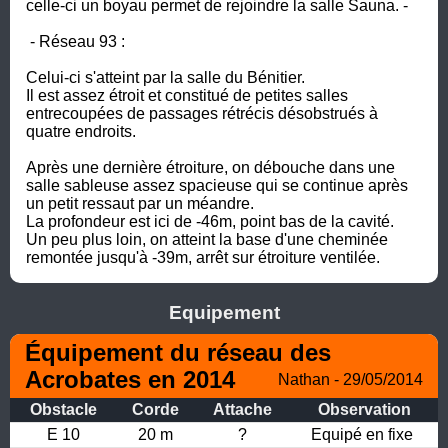
celle-ci un boyau permet de rejoindre la salle Sauna. - 

 - Réseau 93 :  

Celui-ci s'atteint par la salle du Bénitier. 

Il est assez étroit et constitué de petites salles 
entrecoupées de passages rétrécis désobstrués à 
quatre endroits. 

Après une dernière étroiture, on débouche dans une 
salle sableuse assez spacieuse qui se continue après 
un petit ressaut par un méandre. 

La profondeur est ici de -46m, point bas de la cavité. 

Un peu plus loin, on atteint la base d'une cheminée 
remontée jusqu'à -39m, arrêt sur étroiture ventilée.
Equipement
Équipement du réseau des 
Acrobates en 2014
Nathan - 29/05/2014
Obstacle
Corde
Attache
Observation
E 10
20 m
?
Equipé en fixe