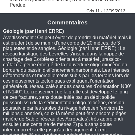
Perdue. 
Cds 11 - 12/09/2013
Commentaires
Géologie (par Henri ERRE)
Avertissement : On peut éviter de prendre du matériel mais il
est prudent de se munir d'une corde de 20 mètres, de 3
plaquettes et de sangles. Géologie (par Henri ERRE) : Le
réseau karstique des Levrettes s'inscrit dans la nappe de
charriage des Corbières orientales à matériel jurassico-
crétacé à peine émergé de la couverture oligo-miocène en
bordure du bassin d'effondrement narbonnais. Les intenses
déformations et morcellements subis par les terrains lors de
ces mouvements tectoniques expliquent l'orientation
générale du réseau calé sur des cassures d'orientation N30°
et N140°. Le creusement de la grotte est développé le long
de ces fractures, sans doute initié par un débit solide
puissant issu de la sédimentation oligo-miocène, érosion
poursuivie par les sables du rivage helvétien (environ 15
millions d'années), ceux-là même peut-être encore piégés
(rivière de Sable, réseau des Acrobates), très approfondi
ensuite (une centaine de mètres ?) puis sans doute
interrompu et scellé jusqu'au dégagement récent