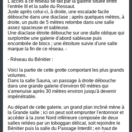
L'accès à ce réseau se fait par la galerie située entre 
l'entrée III et la salle du Ressaut. 

Juste après celui-ci, à droite, une escalade facile 
débouche dans une diaclase ; après quelques mètres, à 
droite, un puits de 5 mètres retombe dans une salle 
assez spacieuse et sableuse. 

Une diaclase étroite débouche sur une dalle oblique qui 
surplombe une galerie d'abord sableuse puis 
encombrée de blocs ; une étroiture suivie d'une salle 
marque la fin de ce réseau. -  

- Réseau du Bénitier : 

Voici la partie de cette grotte comportant les plus grands 
volumes.

Dans la salle Sauna, un passage à droite débouche 
dans une grande galerie d'environ 60 mètres qui 
s'amenuise après 30 mètres environ jusqu'à devenir 
impénétrable. 

Au départ de cette galerie, un grand plan incliné mène à 
la Grande salle ; ici on peut soit emprunter l'entonnoir et 
accéder à la zone Nord inférieure composée de deux 
salles reliées par un toboggan délicat, soit rejoindre le 
Bénitier puis la salle du Passage Interdit ; en haut de 