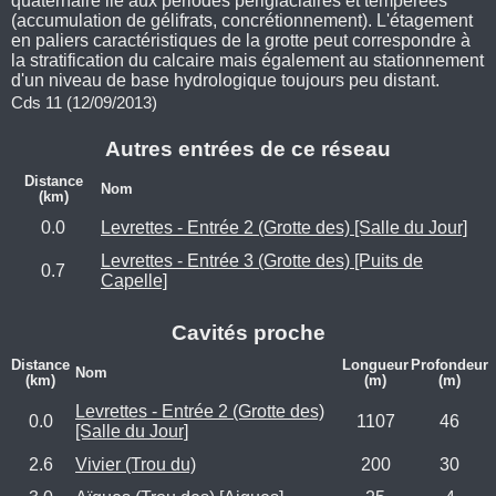
quaternaire lié aux périodes périglaciaires et tempérées
(accumulation de gélifrats, concrétionnement). L'étagement
en paliers caractéristiques de la grotte peut correspondre à
la stratification du calcaire mais également au stationnement
d'un niveau de base hydrologique toujours peu distant.
Cds 11 (12/09/2013)
Autres entrées de ce réseau
Distance
Nom
(km)
0.0
Levrettes - Entrée 2 (Grotte des) [Salle du Jour]
Levrettes - Entrée 3 (Grotte des) [Puits de
0.7
Capelle]
Cavités proche
Distance
Longueur
Profondeur
Nom
(km)
(m)
(m)
Levrettes - Entrée 2 (Grotte des)
0.0
1107
46
[Salle du Jour]
2.6
Vivier (Trou du)
200
30