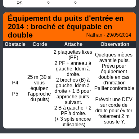
P5
?
?
Équipement du puits d'entrée en 
2014 : broché et équipable en 
double
Nathan - 29/05/2014
Obstacle
Corde
Attache
Observation
2 plaquettes fixes 
Quelques mètres 
(PF)

avant le puits.

2 PF + anneau à 
Prévu pour 
gauche. Idem à 
équipement 
droite.

25 m (30 si 
double en cas 
2 broches (B) à 
P4

vous 
d'initiation

gauche. Idem à 
équipez 
Pallier confortable

droite + 1 B pour 
P5
l'approche 
approche puits 
du puits)
Prévoir une DEV 
suivant.

sur corde de 
2 B à gauche + 2 
droite pour éviter 
PF à droite.

frottement 2 m 
(+ 3 spits encore 
sous le Y.
utilisables)