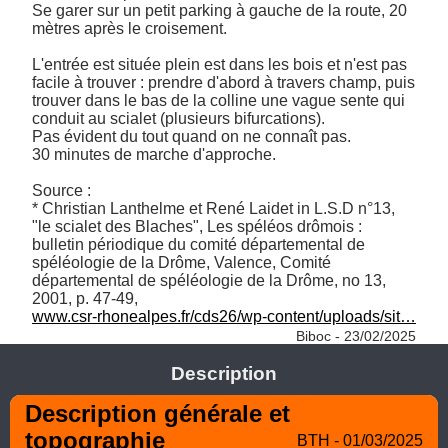
Se garer sur un petit parking à gauche de la route, 20 
mètres après le croisement.

L'entrée est située plein est dans les bois et n'est pas 
facile à trouver : prendre d'abord à travers champ, puis 
trouver dans le bas de la colline une vague sente qui 
conduit au scialet (plusieurs bifurcations).

Pas évident du tout quand on ne connaît pas.

30 minutes de marche d'approche. 

Source :

* Christian Lanthelme et René Laidet in L.S.D n°13, 
"le scialet des Blaches", Les spéléos drômois : 
bulletin périodique du comité départemental de 
spéléologie de la Drôme, Valence, Comité 
départemental de spéléologie de la Drôme, no 13,‎ 
www.csr-rhonealpes.fr/cds26/wp-content/uploads/sit…
Biboc - 23/02/2025
Description
Description générale et 
topographie
BTH - 01/03/2025