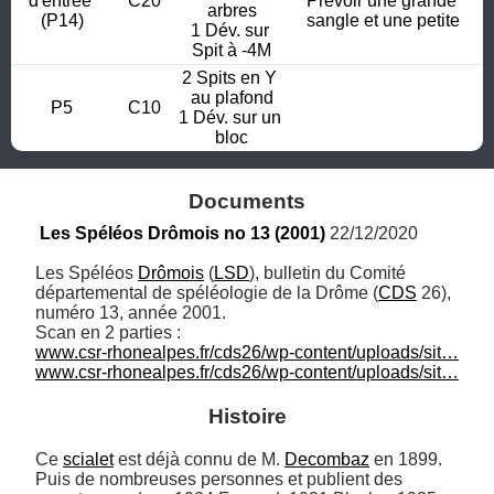
d'entrée 
C20
Prévoir une grande 
arbres

(P14)
sangle et une petite
1 Dév. sur 
Spit à -4M
2 Spits en Y 
au plafond

P5
C10
1 Dév. sur un 
bloc
Documents
Les Spéléos Drômois no 13 (2001)
 22/12/2020
Les Spéléos 
Drômois
 (
LSD
), bulletin du Comité 
départemental de spéléologie de la Drôme (
CDS
 26), 
numéro 13, année 2001.

www.csr-rhonealpes.fr/cds26/wp-content/uploads/sit…
www.csr-rhonealpes.fr/cds26/wp-content/uploads/sit…
Histoire
Ce 
scialet
 est déjà connu de M. 
Decombaz
 en 1899.

Puis de nombreuses personnes et publient des 