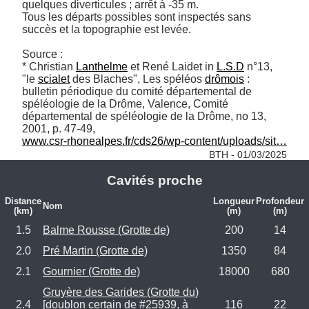
quelques diverticules ; arrêt à -35 m.

Tous les départs possibles sont inspectés sans 
succès et la topographie est levée.

Source :

* Christian 
Lanthelme
 et René Laidet in 
L.S.D
 n°13, 
"le 
scialet
 des Blaches", Les spéléos 
drômois
 : 
bulletin périodique du comité départemental de 
spéléologie de la Drôme, Valence, Comité 
départemental de spéléologie de la Drôme, no 13,‎ 
www.csr-rhonealpes.fr/cds26/wp-content/uploads/sit…
BTH - 01/03/2025
Cavités proche
Distance
Longueur
Profondeur
Nom
(km)
(m)
(m)
1.5
Balme Rousse (Grotte de)
200
14
2.0
Pré Martin (Grotte de)
1350
84
2.1
Gournier (Grotte de)
18000
680
Gruyère des Garides (Grotte du)
2.4
[doublon certain de #25939, à
116
22