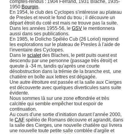
comptes-rendus : 1904 Ferrand, 1931 Blache, 1935-
1950 
Bourgin
.

En 1954, le club des Cyclopes s'intéresse au plateau 
de Presles et revoit le fond du trou ; il découvre un 
départ étroit du coté est mais ne trouve pas la suite.

Dans les années 1955-56, le 
GSV
 le mentionnera 
aussi dans ses publications.

En 1985, le Dolicho Spéléo Cub (26 Loriol) reprend 
les explorations sur le plateau de Presles à l'aide de 
l'inventaire des Cyclopes.

Dans le 
scialet
 des Blaches, le petit puits ouest est 
descendu par une personne (passage très étroit) et 
queute à -34 m, tandis qu'après une courte 
désobstruction dans la trémie de la branche est,  une 
chatière en boîte aux lettres est dégagée.

Une autre étroiture est passée et la salle aux Cierges 
est découverte avec quelques diverticules sans suite 
évidente.

Nous sommes là sur une zone effondrée et très 
calcitée qui semble empêcher tout espoir de 
continuation.

Au cours d'une sortie d'initiation durant l'année 2000, 
le 
CAF
 spéléo de Romans découvre et agrandit, dans 
la salle des Cierges, une nouvelle chatière qui livrera 
une nouvelle toute petite salle comblée d'argile et 