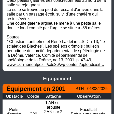
Deux petites galeries très concrétionnées au nord de la 
salle se rejoignent.

La suite se trouve au pied du ressaut d'arrivée dans la 
salle par un passage étroit, suivi d'une chatière qui 
reste sévère.

Une courte galerie argileuse mène à une petite salle 
dont le fond comblé par l'argile se situe à -35 mètres.

Source :

* Christian Lanthelme et René Laidet in L.S.D n°13, "le 
scialet des Blaches", Les spéléos drômois : bulletin 
périodique du comité départemental de spéléologie de 
la Drôme, Valence, Comité départemental de 
www.csr-rhonealpes.fr/cds26/wp-content/uploads/sit…
Equipement
Équipement en 2001
BTH - 01/03/2025
Obstacle
Corde
Attache
Observation
1 AN sur 
arbuste

Puits 
Facultatif

2 AN sur 2 