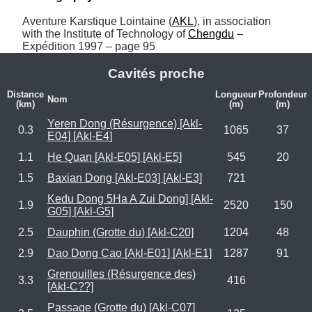
Aventure Karstique Lointaine (
AKL
), in association 
with the Institute of Technology of 
Chengdu
 – 
Expédition 1997 – page 95
Cavités proche
Distance
Longueur
Profondeur
Nom
(km)
(m)
(m)
Yeren Dong (Résurgence) [Akl-
0.3
1065
37
E04] [Akl-E4]
1.1
He Quan [Akl-E05] [Akl-E5]
545
20
1.5
Baxian Dong [Akl-E03] [Akl-E3]
721
Kedu Dong 5Ha A Zui Dong] [Akl-
1.9
2520
150
G05] [Akl-G5]
2.5
Dauphin (Grotte du) [Akl-C20]
1204
48
2.9
Dao Dong Cao [Akl-E01] [Akl-E1]
1287
91
Grenouilles (Résurgence des)
3.3
416
[Akl-C??]
Passage (Grotte du) [Akl-C07]