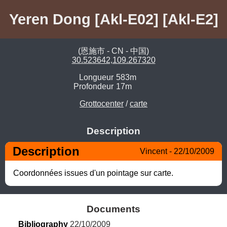
Yeren Dong [Akl-E02] [Akl-E2]
(恩施市 - CN - 中国)
30.523642,109.267320
Longueur
583m
Profondeur
17m
Grottocenter
/
carte
Description
Description
Vincent - 22/10/2009
Coordonnées issues d'un pointage sur carte.
Documents
Bibliography
 22/10/2009