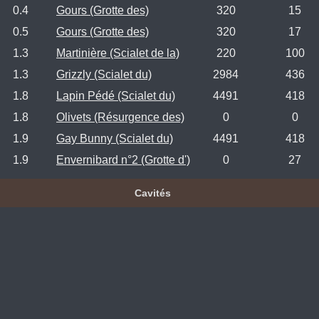
0.4
Gours (Grotte des)
320
15
0.5
Gours (Grotte des)
320
17
1.3
Martinière (Scialet de la)
220
100
1.3
Grizzly (Scialet du)
2984
436
1.8
Lapin Pédé (Scialet du)
4491
418
1.8
Olivets (Résurgence des)
0
0
1.9
Gay Bunny (Scialet du)
4491
418
1.9
Envernibard n°2 (Grotte d')
0
27
Cavités