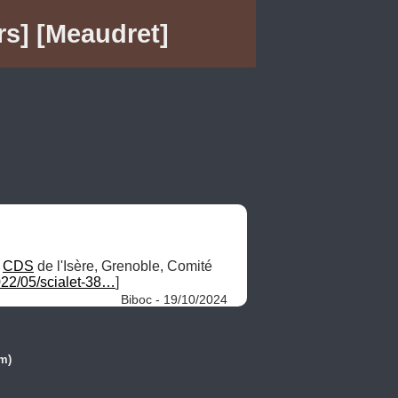
rs] [Meaudret]
 
CDS
 de l'Isère, Grenoble, Comité 
022/05/scialet-38…
] 
Biboc - 19/10/2024
m)