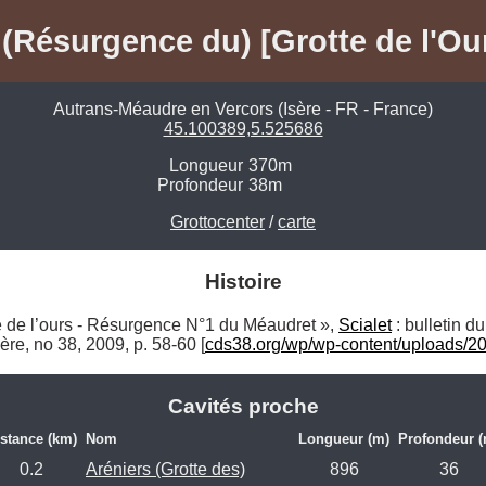
(Résurgence du) [Grotte de l'Ou
Autrans-Méaudre en Vercors (Isère - FR - France)
45.100389,5.525686
Longueur
370m
Profondeur
38m
Grottocenter
/
carte
Histoire
e l’ours - Résurgence N°1 du Méaudret », 
Scialet
 : bulletin du
re, no 38,‎ 2009, p. 58-60 [
cds38.org/wp/wp-content/uploads/2
Cavités proche
stance (km)
Nom
Longueur (m)
Profondeur (
0.2
Aréniers (Grotte des)
896
36