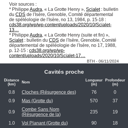
Voir sources : 

* Philippe 
Audra
, « La Grotte Henry », 
Scialet
 : bulletin 
du 
CDS
 de l'Isère, Grenoble, Comité départemental 
de spéléologie de l'Isère, no 13,‎ 1984, p. 15-18 : 
cds38.org/wp/wp-content/uploads/2020/10/Scialet-
13…
* Philippe 
Audra
, « La Grotte Henry (suite et fin) », 
Scialet
 : bulletin du 
CDS
 de l'Isère, Grenoble, Comité 
départemental de spéléologie de l'Isère, no 17,‎ 1988, 
p. 12-15 : 
cds38.org/wp/wp-
content/uploads/2020/10/Scialet-17…
BTH - 06/11/2024
Cavités proche
Distance
Longueur
Profondeur
Nom
(km)
(m)
(m)
0.8
Cloches (Résurgence des)
76
0
0.9
Mas (Grotte du)
570
37
Combe Sans Nom
0.9
235
19
(Résurgence de la)
1.0
Vol Planant (Grotte du)
90
18