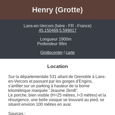
Henry (Grotte)
Lans-en-Vercors (Isère - FR - France)
45.150469,5.599817
Longueur
1900m
Profondeur
99m
Grottocenter
/
carte
Location
Sur la départementale 531 allant de Grenoble à Lans-
en-Vercors et passant par les gorges d'Engins, 
s'arrêter sur un parking à hauteur de la borne 
kilométrique marquée "Jeaume 2km8".

Le porche, bien visible (H=25 mètres, l=3 mètres) et la 
résurgence, une belle vasque se trouvant au pied, se 
situent environ 100 mètres en aval.

Sources : 
