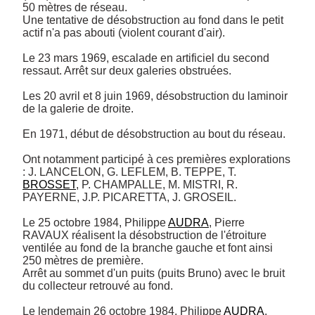
50 mètres de réseau.

Une tentative de désobstruction au fond dans le petit 
actif n'a pas abouti (violent courant d'air).

Le 23 mars 1969, escalade en artificiel du second 
ressaut. Arrêt sur deux galeries obstruées.

Les 20 avril et 8 juin 1969, désobstruction du laminoir 
de la galerie de droite.

En 1971, début de désobstruction au bout du réseau.

Ont notamment participé à ces premières explorations 
: J. LANCELON, G. LEFLEM, B. TEPPE, T. 
BROSSET
, P. CHAMPALLE, M. MISTRI, R. 
PAYERNE, J.P. PICARETTA, J. GROSEIL. 

Le 25 octobre 1984, Philippe 
AUDRA
, Pierre 
RAVAUX réalisent la désobstruction de l'étroiture 
ventilée au fond de la branche gauche et font ainsi 
250 mètres de première.

Arrêt au sommet d'un puits (puits Bruno) avec le bruit 
du collecteur retrouvé au fond. 

Le lendemain 26 octobre 1984, Philippe 
AUDRA
, 