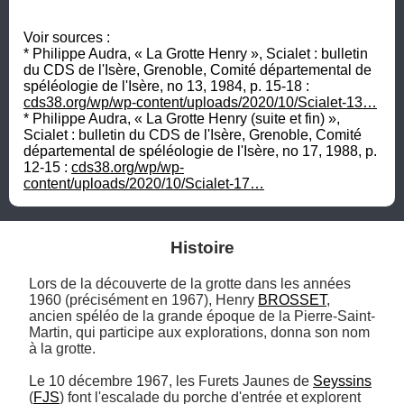
Voir sources : 

* Philippe Audra, « La Grotte Henry », Scialet : bulletin 
du CDS de l'Isère, Grenoble, Comité départemental de 
spéléologie de l'Isère, no 13,‎ 1984, p. 15-18 : 
cds38.org/wp/wp-content/uploads/2020/10/Scialet-13…
* Philippe Audra, « La Grotte Henry (suite et fin) », 
Scialet : bulletin du CDS de l'Isère, Grenoble, Comité 
départemental de spéléologie de l'Isère, no 17,‎ 1988, p. 
12-15 : 
cds38.org/wp/wp-
content/uploads/2020/10/Scialet-17…
Histoire
Lors de la découverte de la grotte dans les années 
1960 (précisément en 1967), Henry 
BROSSET
, 
ancien spéléo de la grande époque de la Pierre-Saint-
Martin, qui participe aux explorations, donna son nom 
à la grotte.

Le 10 décembre 1967, les Furets Jaunes de 
Seyssins
(
FJS
) font l'escalade du porche d'entrée et explorent 