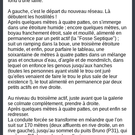
fond d'une faille.

A gauche, c'est le départ du nouveau réseau. Là 
débutent les hostilités !

Après quelques mètres à quatre pattes, on s'immerge 
dans une étroiture humide ; encore quelques mètres, un 
boyau franchement étroit, sale et mouillé, alimenté en 
permanence par un petit actif (la "Fosse Septique") ; 
suit un ramping dans la boue, une troisième étroiture 
humide, et enfin, pour parfaire le tableau, une 
soixantaine de mètres à quatre pattes dans un mélange 
gras et onctueux d'eau, d'argile et de mondmilch, dans 
lequel on enfonce les genous jusqu'aux hanches 
(toutes les personnes ayant visité le trou ont juré 
qu'elles venaient de faire le trou le plus sale de leur 
existence !), le tout alimenté en permanence par deux 
petits actifs en rive droite.

Au niveau du troisième actif, juste avant que la galerie 
se colmate complètement, prendre à droite.

Après quelques mètres à quatre pattes, on peut enfin se 
redresser.

La conduite forcée se transforme en méandre que l'on 
suit sur 170 mètres (deux affluents en rive droite, un en 
rive gauche), jusqu'au sommet du puits Bruno (P31), qui 