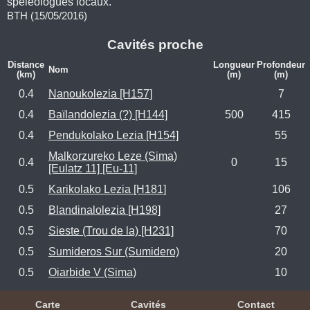
spéléologues locaux.
BTH (15/05/2016)
Cavités proche
Distance
Longueur
Profondeur
Nom
(km)
(m)
(m)
0.4
Nanoukolezia [H157]
7
0.4
Baïlandolezia (?) [H144]
500
415
0.4
Pendukolako Lezia [H154]
55
Malkorzureko Leze (Sima)
0.4
0
15
[Eulatz 11] [Eu-11]
0.5
Karikolako Lezia [H181]
106
0.5
Blandinalolezia [H198]
27
0.5
Sieste (Trou de la) [H231]
70
0.5
Sumideros Sur (Sumidero)
20
0.5
Oiarbide V (Sima)
10
Carte
Cavités
Contact