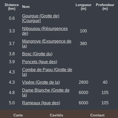
Distance
Longueur
Profondeur
Nom
(km)
(m)
(m)
Gourgue (Grotte de)
0.6
[Courgue]
Nibousou (Résurgences
3.3
100
de)
Mangrove (Exsurgence de
3.7
380
la)
3.8
Bosc (Grotte du)
3.9
Poncets (Igue des)
Combe de Paou (Grotte de
4.3
la)
4.3
Vipère (Grotte de la)
2800
40
Dame Blanche (Grotte de
4.8
6000
105
la)
5.0
Rameaux (Igue des)
6000
105
Carte
Cavités
Contact