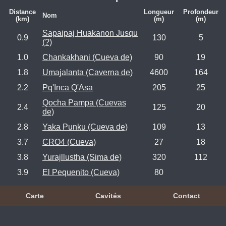
Distance
Longueur
Profondeur
Nom
(km)
(m)
(m)
Sapaipaj Huakanon Jusqu
0.9
130
5
(?)
1.0
Chankakhani (Cueva de)
90
19
1.8
Umajalanta (Caverna de)
4600
164
2.2
Pq'Inca Q'Asa
205
25
Qocha Pampa (Cuevas
2.4
125
20
de)
2.8
Yaka Punku (Cueva de)
109
13
3.7
CRO4 (Cueva)
27
18
3.8
Yurajllustha (Sima de)
320
112
3.9
El Pequenito (Cueva)
80
Carte
Cavités
Contact