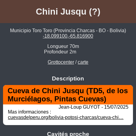
Chini Jusqu (?)
Municipio Toro Toro (Provincia Charcas - BO - Bolivia)
-18.099100,-65.816900
Longueur
70m
Profondeur
2m
Grottocenter
/
carte
Description
Cueva de Chini Jusqu (TD5, de los 
Murciélagos, Pintas Cuevas)
Jean-Loup GUYOT - 15/07/2025
Mas informaciones : 
cuevasdelperu.org/bolivia-potosi-charcas/cueva-chi…
Cavités proche