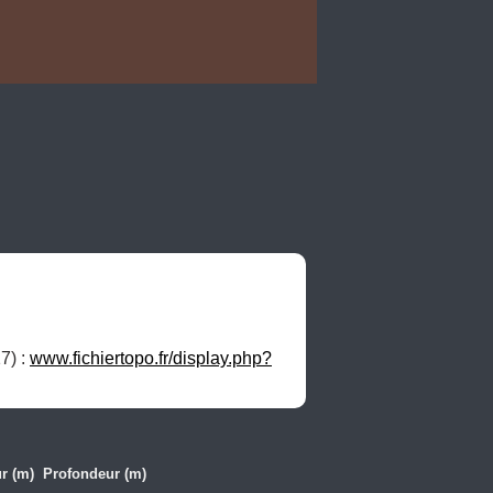
) : 
www.fichiertopo.fr/display.php?
r (m)
Profondeur (m)