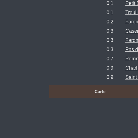
0.1
Petit
0.1
Treui
0.2
Faron
0.3
Caser
0.3
Faron
0.3
Pas d
0.7
Perri
0.9
Charl
0.9
Saint
Carte