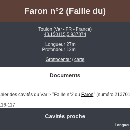
Faron n°2 (Faille du)
Toulon (Var - FR - France)
43.150115,5.937874
Longueur
27m
Profondeur
12m
Grottocenter
/
carte
Documents
hier des cavités du Var > "Faille n°2 du 
Faron
" (numéro 2137017
.116-117
Cavités proche
Longueu