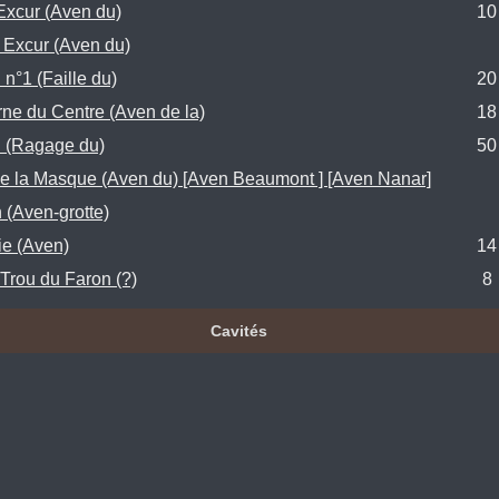
 Excur (Aven du)
10
l Excur (Aven du)
 n°1 (Faille du)
20
ne du Centre (Aven de la)
18
 (Ragage du)
50
e la Masque (Aven du) [Aven Beaumont ] [Aven Nanar]
n (Aven-grotte)
ie (Aven)
14
 Trou du Faron (?)
8
Cavités