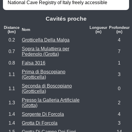
National Cave Registry of Italy freely accessible
Cavités proche
Distance
Longueur
Profondeur
Nom
(km)
(m)
(m)
0.2
Grotticella Della Malga
4
Sopra la Mulattiera per
0.7
7
Pedenolo (Grotta)
0.8
Falsa 3016
1
Prima di Boscopiano
1.1
3
(Grotticella)
Seconda di Boscopiano
1.1
0
(Grotticella)
Presso la Galleria Artificiale
1.3
2
(Grotta)
1.4
Sorgente Di Forcola
4
1.4
Grotta Di Forcola
3
1.5
Grotta Di Campo Dei Fiori
14