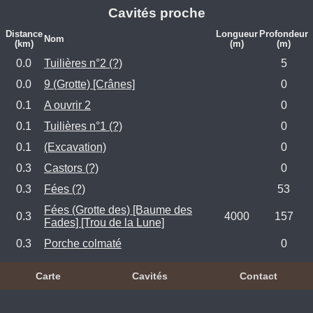
Cavités proche
Distance
Longueur
Profondeur
Nom
(km)
(m)
(m)
0.0
Tuilières n°2 (?)
5
0.0
9 (Grotte) [Crânes]
0
0.1
A ouvrir 2
0
0.1
Tuilières n°1 (?)
0
0.1
(Excavation)
0
0.3
Castors (?)
0
0.3
Fées (?)
53
Fées (Grotte des) [Baume des
0.3
4000
157
Fades] [Trou de la Lune]
0.3
Porche colmaté
0
Carte
Cavités
Contact