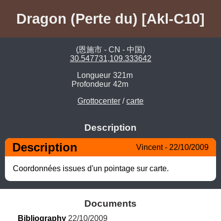
Dragon (Perte du) [Akl-C10]
(恩施市 - CN - 中国)
30.547731,109.333642
Longueur
321m
Profondeur
42m
Grottocenter
/
carte
Description
Description
Vincent - 22/10/2009
Coordonnées issues d'un pointage sur carte.
Documents
Bibliography
 22/10/2009