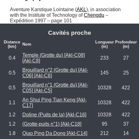
Aventure Karstique Lointaine (
AKL
), in association 
with the Institute of Technology of 
Chengdu
 – 
Expédition 1997 – page 101
Cavités proche
Distance
Longueur
Profondeur
Nom
(km)
(m)
(m)
Temple (Grotte du) [Akl-C08]
0.4
233
27
[Akl-C8]
Brouillard n°2 (Grotte du) [Akl-
0.5
145
25
C06] [Akl-C6]
Brouillard n°1 (Grotte du) [Akl-
0.5
10328
422
C05] [Akl-C5]
An Shui Ping Tian Keng [Akl-
1.1
10328
422
C17]
1.2
Doline (Puits de la) [Akl-C16]
10328
422
1.2
(Grotte-puits n°1) [Akl-C18]
95
37
1.8
Qiao Ping Da Dong [Akl-C14]
212
14