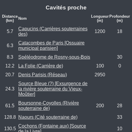
Cavités proche
Distance
Longueur
Profondeur
Nom
(km)
(m)
(m)
Capucins (Carrières souterraines
5.7
1200
18
des)
Catacombes de Paris [Ossuaire
6.3
municipal parisien]
8.3
Spéléodrome de Rosny-sous-Bois
30
12.2
La Folie (Carrière de)
100
0
20.7
Denis Parisis (Réseau)
2950
Source Bleue (?) [Exsurgence de
24.3
la rivière souterraine du Vieux-
Moûtier]
Boursonne-Coyolles (Rivière
61.5
200
28
souterraine de)
128.8
Naours (Cité souterraine de)
33
Cochons (Fontaine aux) [Source
130.5
10
de la Livre]