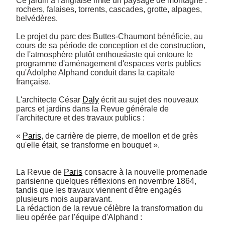
Ce jardin à l'anglaise imite un paysage de montagne : 
rochers, falaises, torrents, cascades, grotte, alpages, 
belvédères.

Le projet du parc des Buttes-Chaumont bénéficie, au 
cours de sa période de conception et de construction, 
de l'atmosphère plutôt enthousiaste qui entoure le 
programme d'aménagement d'espaces verts publics 
qu'Adolphe Alphand conduit dans la capitale 
française. 

L'architecte César 
Daly
 écrit au sujet des nouveaux 
parcs et jardins dans la Revue générale de 
l'architecture et des travaux publics :

« 
Paris
, de carrière de pierre, de moellon et de grès 
qu'elle était, se transforme en bouquet ». 

La Revue de 
Paris
 consacre à la nouvelle promenade 
parisienne quelques réflexions en novembre 1864, 
tandis que les travaux viennent d'être engagés 
plusieurs mois auparavant. 

La rédaction de la revue célèbre la transformation du 
lieu opérée par l'équipe d'Alphand :
