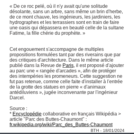
« De ce roc pelé, où il n'y avait qu'une solitude 
désolante, sans un arbre, sans même un brin d'herbe, 
de ce mont chauve, les ingénieurs, les jardiniers, les 
hydrographes et les terrassiers sont en train de faire 
une oasis qui dépassera en beauté celle de la sultane 
Fatime, la fille chérie du prophète. »

Cet engouement s'accompagne de multiples 
propositions formulées tant par des riverains que par 
des critiques d'architecture. Dans le même article 
publié dans la Revue de 
Paris
, il est proposé d'ajouter 
au parc une « rangée d'arcades », afin de protéger 
des intempéries les promeneurs. Cette suggestion ne 
fut pas retenue, comme celle faite d'installer à l'entrée 
de la grotte des statues en pierre « d'animaux 
antédiluviens », jugée inconvenante par l'ingénieur 
Darcel.

Source :

* 
Encyclopédie
 collaborative en français Wikipédia > 
article "Parc des Buttes-Chaumont" : 
fr.wikipedia.org/wiki/Parc_des_Buttes-Chaumont
BTH - 18/01/2024