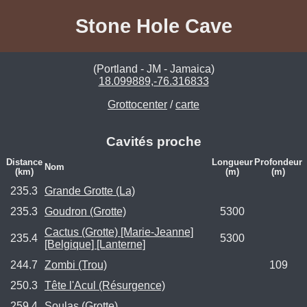
Stone Hole Cave
(Portland - JM - Jamaica)
18.099889,-76.316833
Grottocenter
/
carte
Cavités proche
Distance
Longueur
Profondeur
Nom
(km)
(m)
(m)
235.3
Grande Grotte (La)
235.3
Goudron (Grotte)
5300
Cactus (Grotte) [Marie-Jeanne]
235.4
5300
[Belgique] [Lanterne]
244.7
Zombi (Trou)
109
250.3
Tête l'Acul (Résurgence)
259.4
Soulas (Grotte)