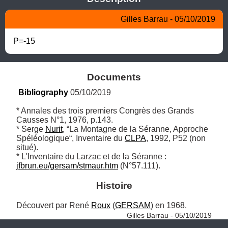
Gilles Barrau - 05/10/2019
P=-15
Documents
Bibliography
 05/10/2019
* Annales des trois premiers Congrès des Grands 
Causses N°1, 1976, p.143.

* Serge 
Nurit
, “La Montagne de la Séranne, Approche 
Spéléologique“, Inventaire du 
CLPA
, 1992, P52 (non 
situé).

* L'Inventaire du Larzac et de la Séranne : 
jfbrun.eu/gersam/stmaur.htm
 (N°57.111).
Histoire
Découvert par René 
Roux
 (
GERSAM
) en 1968. 
Gilles Barrau - 05/10/2019