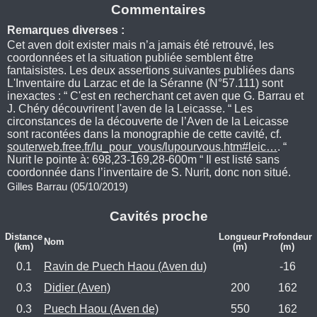
Commentaires
Remarques diverses :
Cet aven doit exister mais n’a jamais été retrouvé, les
coordonnées et la situation publiée semblent être
fantaisistes. Les deux assertions suivantes publiées dans
L'Inventaire du Larzac et de la Séranne (N°57.111) sont
inexactes : “ C'est en recherchant cet aven que G. Barrau et
J. Chéry découvrirent l'aven de la Leicasse. “ Les
circonstances de la découverte de l’Aven de la Leicasse
sont racontées dans la monographie de cette cavité, cf.
souterweb.free.fr/lu_pour_vous/lupourvous.htm#leic…
. “
Nurit le pointe à: 698,23-169,28-600m “ Il est listé sans
coordonnée dans l’inventaire de S. Nurit, donc non situé.
Gilles Barrau (05/10/2019)
Cavités proche
Distance
Longueur
Profondeur
Nom
(km)
(m)
(m)
0.1
Ravin de Puech Haou (Aven du)
-16
0.3
Didier (Aven)
200
162
0.3
Puech Haou (Aven de)
550
162