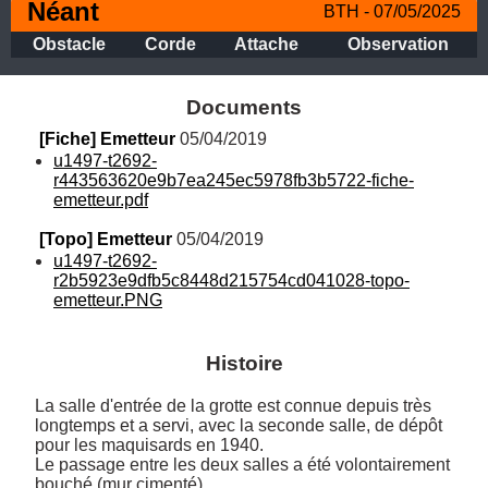
Néant
BTH - 07/05/2025
Obstacle
Corde
Attache
Observation
Documents
[Fiche] Emetteur
 05/04/2019
u1497-t2692-
r443563620e9b7ea245ec5978fb3b5722-fiche-
emetteur.pdf
[Topo] Emetteur
 05/04/2019
u1497-t2692-
r2b5923e9dfb5c8448d215754cd041028-topo-
emetteur.PNG
Histoire
La salle d'entrée de la grotte est connue depuis très 
longtemps et a servi, avec la seconde salle, de dépôt 
pour les maquisards en 1940.

Le passage entre les deux salles a été volontairement 
bouché (mur cimenté).
