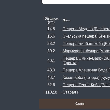
Distance
Nom
(km)
14.8
Пещера Медова [Petchera
16.6
Скельська пешера [Skelsk
38.2
Пещера Бинбаш-коба [Pec
39.2
Мармурова піечара [Marm
Пещера Эмине-Баир-Коба [
40.1
[Триока]
48.0
Пещера Алешкина Вода [Pe
48.7
Кизил-Коба (печера) [Kyzy
52.6
Пещера Терпи-Коба [Petch
1102.8
Старая I
Carte