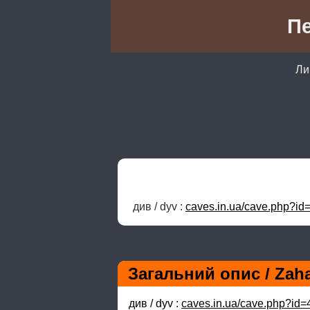
Пе
Ли
див / dyv : 
caves.in.ua/cave.php?id
Загальний опис / Zaha
див / dyv : 
caves.in.ua/cave.php?id=