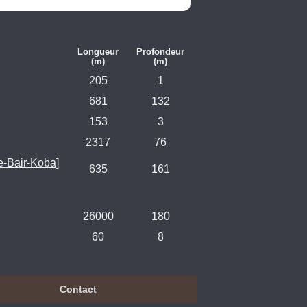
Longueur
Profondeur
(m)
(m)
205
1
681
132
153
3
2317
76
-Bair-Koba]
635
161
26000
180
60
8
Contact