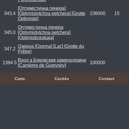
[Оптимістична печера]
343.4
[Optymistytchna petchera] [Grotte
236000
15
Optimiste]
Оптимістична печера
345.0
[Optymistytchna petchera]
[Optimisticeskaja]
Озерна [Ozerna] [Lac] [Grotte du
347.2
Prêtre]
Bход а Бяковские каменоломни
1394.5
100000
[Carrières de Gurevsky]
Carte
Cavités
Contact