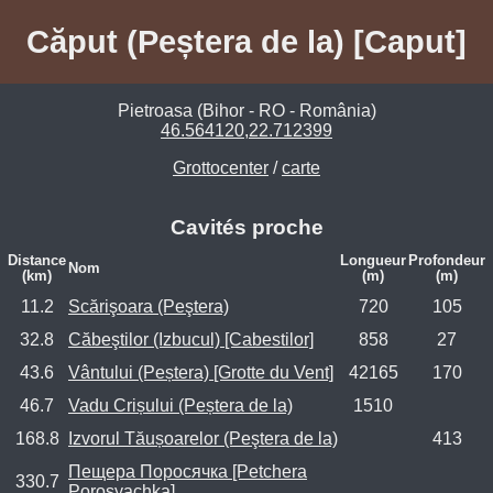
Căput (Peștera de la) [Caput]
Pietroasa (Bihor - RO - România)
46.564120,22.712399
Grottocenter
/
carte
Cavités proche
Distance
Longueur
Profondeur
Nom
(km)
(m)
(m)
11.2
Scărişoara (Peştera)
720
105
32.8
Căbeştilor (Izbucul) [Cabestilor]
858
27
43.6
Vântului (Peștera) [Grotte du Vent]
42165
170
46.7
Vadu Crișului (Peștera de la)
1510
168.8
Izvorul Tăușoarelor (Peştera de la)
413
Пещера Поросячка [Petchera
330.7
Porosyachka]