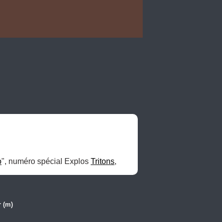
o
", numéro spécial Explos 
Tritons
, 
 (m)