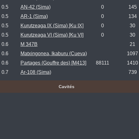
0.5
AN-42 (Sima)
0
145
0.5
AR-1 (Sima)
0
134
0.5
Kurutzeaga IX (Sima) [Ku IX]
0
30
0.5
Kurutzeaga VI (Sima) [Ku VI]
0
30
0.6
M 347B
21
0.6
Matxingonea, Ikaburu (Cueva)
1097
0.6
Partages (Gouffre des) [M413]
88111
1410
0.7
Ar-108 (Sima)
739
Cavités