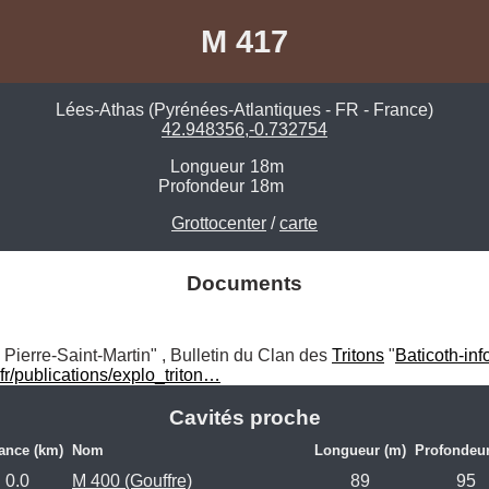
M 417
Lées-Athas (Pyrénées-Atlantiques - FR - France)
42.948356,-0.732754
Longueur
18m
Profondeur
18m
Grottocenter
/
carte
Documents
 Pierre-Saint-Martin" , Bulletin du Clan des 
Tritons
 "
Baticoth-inf
.fr/publications/explo_triton…
Cavités proche
ance (km)
Nom
Longueur (m)
Profondeur
0.0
M 400 (Gouffre)
89
95