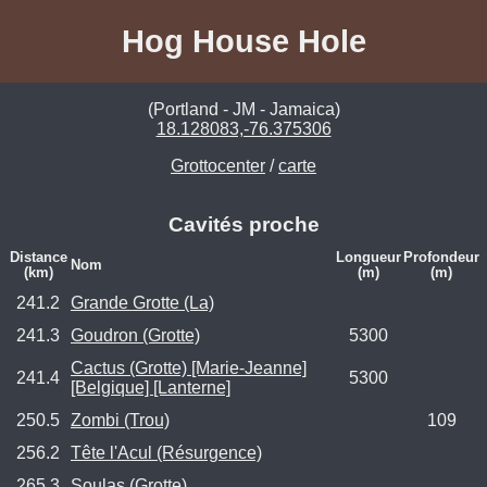
Hog House Hole
(Portland - JM - Jamaica)
18.128083,-76.375306
Grottocenter
/
carte
Cavités proche
Distance
Longueur
Profondeur
Nom
(km)
(m)
(m)
241.2
Grande Grotte (La)
241.3
Goudron (Grotte)
5300
Cactus (Grotte) [Marie-Jeanne]
241.4
5300
[Belgique] [Lanterne]
250.5
Zombi (Trou)
109
256.2
Tête l'Acul (Résurgence)
265.3
Soulas (Grotte)