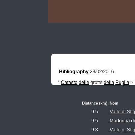
Bibliography
 28/02/2016
* 
Catasto
delle
 grotte 
della
Puglia
 >
Distance (km)
Nom
9.5
Valle di Sti
9.5
Madonna di 
9.8
Valle di Sti