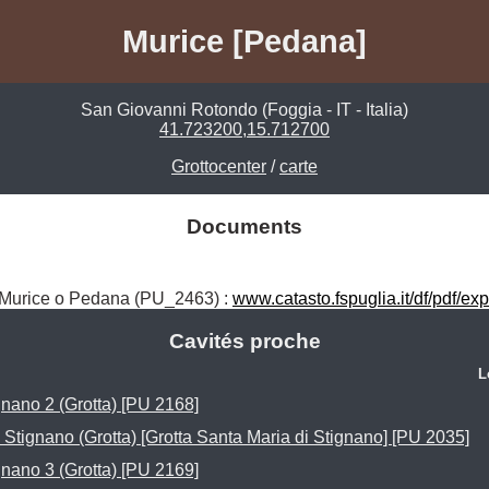
Murice [Pedana]
San Giovanni Rotondo (Foggia - IT - Italia)
41.723200,15.712700
Grottocenter
/
carte
Documents
 Murice o Pedana (PU_2463) : 
www.catasto.fspuglia.it/df/pdf/e
Cavités proche
L
gnano 2 (Grotta) [PU 2168]
Stignano (Grotta) [Grotta Santa Maria di Stignano] [PU 2035]
gnano 3 (Grotta) [PU 2169]