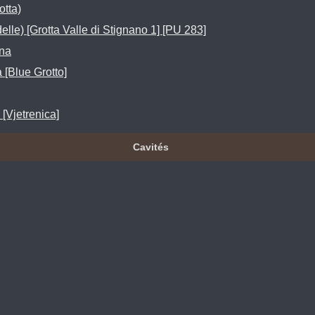
otta)
delle) [Grotta Valle di Stignano 1] [PU 283]
na
 [Blue Grotto]
[Vjetrenica]
Cavités