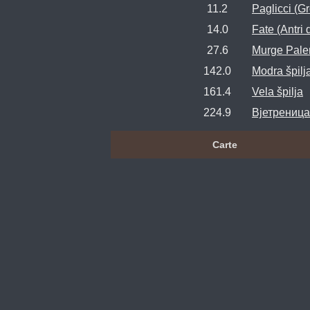
11.2
Paglicci (Gr
14.0
Fate (Antri 
27.6
Murge Pale
142.0
Modra špilja
161.4
Vela špilja
224.9
Вјетреница 
Carte