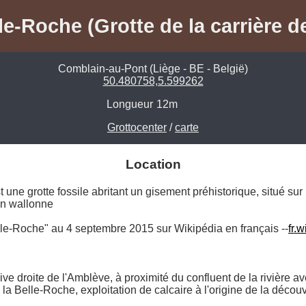
le-Roche (Grotte de la carrière de
Comblain-au-Pont (Liège - BE - België)
50.480758,5.599262
Longueur
12m
Grottocenter
/
carte
Location
une grotte fossile abritant un gisement préhistorique, situé su
n wallonne

Belle-Roche" au 4 septembre 2015 sur Wikipédia en français --
fr.
ive droite de l'Amblève, à proximité du confluent de la rivière ave
e la Belle-Roche, exploitation de calcaire à l'origine de la décou