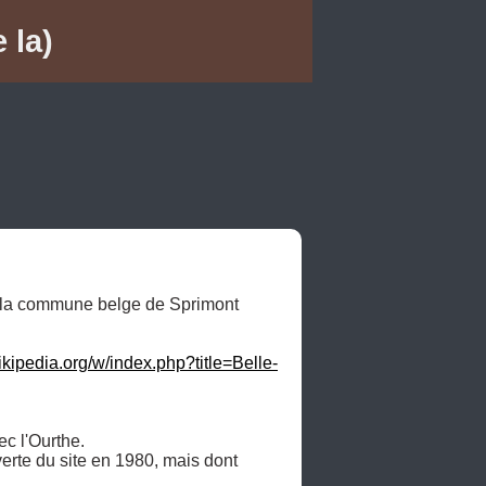
 la)
r la commune belge de Sprimont 
wikipedia.org/w/index.php?title=Belle-
c l'Ourthe.

verte du site en 1980, mais dont 