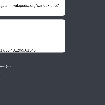
çais --
fr.wikipedia.org/w/index.php?
17/50.48120/5.61340
eur (m)
0
0
0
0
0