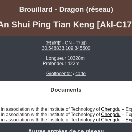
Brouillard - Dragon (réseau)
An Shui Ping Tian Keng [Akl-C17
(恩施市 - CN - 中国)
30.548833,109.345500
Longueur
10328m
Profondeur
422m
Grottocenter
/
carte
Documents
, in association with the Institute of Technology of 
Chengdu
 – Ex
, in association with the Institute of Technology of 
Chengdu
 – Ex
, in association with the Institute of Technology of 
Chengdu
 – Ex
Autres entrées de ce réseau