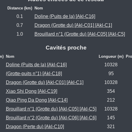
Distance (km)
Nom
0.1
Doline (Puits de la) [Akl-C16]
0.7
Dragon (Grotte du) [Akl-C01] [Akl-C1]
1.0
Brouillard n°1 (Grotte du) [Akl-C05] [Akl-C5]
Cavités proche
m)
Nom
Longueur (m)
Pro
Doline (Puits de la) [Akl-C16]
10328
(Grotte-puits n°1) [Akl-C18]
95
Dragon (Grotte du) [Akl-C01] [Akl-C1]
10328
Xiao Shi Dong [Akl-C19]
354
Qiao Ping Da Dong [Akl-C14]
212
Brouillard n°1 (Grotte du) [Akl-C05] [Akl-C5]
10328
Brouillard n°2 (Grotte du) [Akl-C06] [Akl-C6]
145
Dragon (Perte du) [Akl-C10]
321