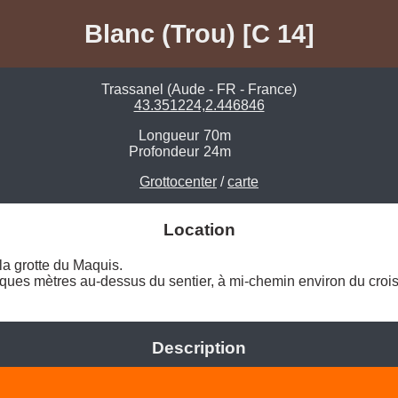
Blanc (Trou) [C 14]
Trassanel (Aude - FR - France)
43.351224,2.446846
Longueur
70m
Profondeur
24m
Grottocenter
/
carte
Location
la grotte du Maquis. 

lques mètres au-dessus du sentier, à mi-chemin environ du croi
Description