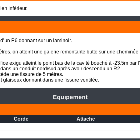
en inférieur.
d’un P6 donnant sur un laminoir. 

tres, on atteint une galerie remontante butte sur une cheminée
fice exigu atteint le point bas de la cavité bouché à -23,5m par l’a
ve dans un conduit nord/sud après avoir descendu un R2. 

ède une fissure de 5 mètres. 

ut glaiseux donnant dans une fissure ventilée.
Equipement
Corde
Attache