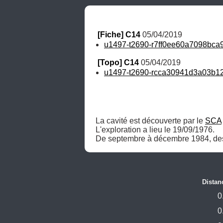
[Fiche] C14
 05/04/2019
u1497-t2690-r7ff0ee60a7098bca9
[Topo] C14
 05/04/2019
u1497-t2690-rcca30941d3a03b1
La cavité est découverte par le 
SCA
L'exploration a lieu le 19/09/1976. 

De septembre à décembre 1984, des tr
Distan
0
0