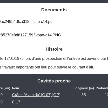
Documents
ac249b4dfca318f-fiche-c14.pdf
285270e8d81271593-topo-c14.PNG
Histoire
 le 12/01/1975 lors d'une prospection et l'entrée est ouverte par la
avaux importants ont lieu pour suivre le courant d'air. 
Cavités proche
ce (km)
Nom
Longueur (m)
Profond
.0
Crâne (Aven du) [C 07] [C 7]
35
1
.0
C 17