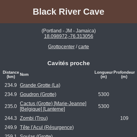
Black River Cave
(Portland - JM - Jamaica)
18.098972,-76.313056
Grottocenter
/
carte
Cavités proche
Distance
Longueur
Profondeur
Nom
(km)
(m)
(m)
234.9
Grande Grotte (La)
234.9
Goudron (Grotte)
5300
Cactus (Grotte) [Marie-Jeanne]
235.0
5300
[Belgique] [Lanterne]
244.3
Zombi (Trou)
109
249.9
Tête l'Acul (Résurgence)
259.1
Soulas (Grotte)