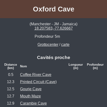
Oxford Cave
(Manchester - JM - Jamaica)
18.207583,-77.626667
Profondeur
5m
Grottocenter
/
carte
Cavités proche
Distance
Longueur
Profondeur
Nom
(km)
(m)
(m)
0.5
Coffee River Cave
12.3
Printed Circuit (Cave)
12.5
Gourie Cave
12.7
Mouth Maze
12.9
Carambie Cave