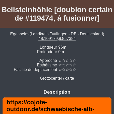
Beilsteinhöhle [doublon certain
de #119474, à fusionner]
Egesheim (Landkreis Tuttlingen - DE - Deutschland)
48.109179,8.857384
Longueur
96m
Profondeur
0m
Approche
☆☆☆☆☆
Esthétisme
☆☆☆☆☆
Facilité de déplacement
☆☆☆☆☆
Grottocenter
/
carte
Description
https://cojote-
outdoor.de/schwaebische-alb-