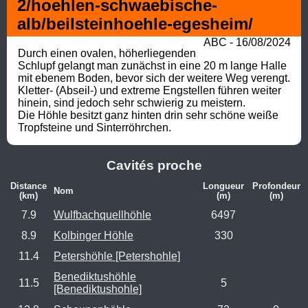
2/hoehlen-schwaebische-
alb/beilsteinhoehle-egesheim/
ABC - 16/08/2024
Durch einen ovalen, höherliegenden 
Schlupf gelangt man zunächst in eine 20 m lange Halle 
mit ebenem Boden, bevor sich der weitere Weg verengt. 
Kletter- (Abseil-) und extreme Engstellen führen weiter 
hinein, sind jedoch sehr schwierig zu meistern.

Die Höhle besitzt ganz hinten drin sehr schöne weiße 
Tropfsteine und Sinterröhrchen.
Cavités proche
Distance
Longueur
Profondeur
Nom
(km)
(m)
(m)
7.9
Wulfbachquellhöhle
6497
8.9
Kolbinger Höhle
330
11.4
Petershöhle [Petershohle]
Benediktushöhle
11.5
5
[Benediktushohle]