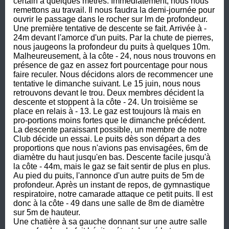
certain à quelques mètres. Immédiatement, nous nous 
remettons au travail. Il nous faudra la demi-journée pour 
ouvrir le passage dans le rocher sur lm de profondeur. 

Une première tentative de descente se fait. Arrivée à - 
24m devant l'amorce d'un puits. Par la chute de pierres, 
nous jaugeons la profondeur du puits à quelques 10m. 
Malheureusement, à la côte - 24, nous nous trouvons en 
présence de gaz en assez fort pourcentage pour nous 
faire reculer. Nous décidons alors de recommencer une 
tentative le dimanche suivant. Le 15 juin, nous nous 
retrouvons devant le trou. Deux membres décident la 
descente et stoppent à la côte - 24. Un troisième se 
place en relais à - 13. Le gaz est toujours là mais en 
pro-portions moins fortes que le dimanche précédent. 
La descente paraissant possible, un membre de notre 
Club décide un essai. Le puits dès son départ a des 
proportions que nous n'avions pas envisagées, 6m de 
diamètre du haut jusqu'en bas. Descente facile jusqu'à 
la côte - 44m, mais le gaz se fait sentir de plus en plus. 
Au pied du puits, l'annonce d'un autre puits de 5m de 
profondeur. Après un instant de repos, de gymnastique 
respiratoire, notre camarade attaque ce petit puits. Il est 
donc à la côte - 49 dans une salle de 8m de diamètre 
sur 5m de hauteur. 

Une chatière à sa gauche donnant sur une autre salle 