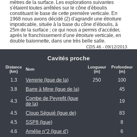
mètres de la surface. Les explorations suivantes 
s'étaient toutes arrêtées sur le cône d'éboulis 
constituant le base de cette première verticale. En 
1968 nous avons décidé (2) d'agrandir une étroiture 
impraticable, située à la base du cône d'éboulis, à 
25m de la surface ; ce qui nous a permis d'accéder, 
après le franchissement d'une étroiture verticale, en 
double baïonnette, dans une très belle salle. 
CDS 46 - 09/12/2013
Cavités proche
Distance
Longueur
Profondeur
Nom
(km)
(m)
(m)
1.3
Verrerie (Igue de la)
250
100
3.8
Barre à Mine (Igue de la)
45
Combe de Peyrefit (Igue
4.3
19
de la)
4.5
Cloup Séguié (Igue de)
83
4.5
SSP8 (Igue)
8
4.6
Amélie n°2 (Igue d')
6