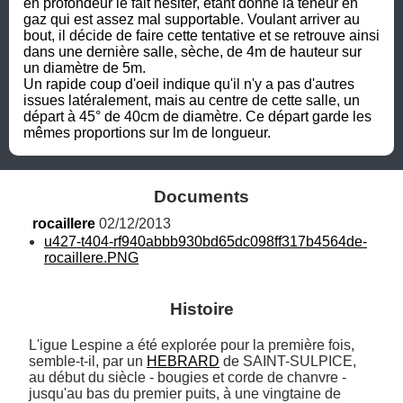
en profondeur le fait hésiter, étant donné la teneur en 
gaz qui est assez mal supportable. Voulant arriver au 
bout, il décide de faire cette tentative et se retrouve ainsi 
dans une dernière salle, sèche, de 4m de hauteur sur 
un diamètre de 5m. 

Un rapide coup d'oeil indique qu'il n'y a pas d'autres 
issues latéralement, mais au centre de cette salle, un 
départ à 45° de 40cm de diamètre. Ce départ garde les 
mêmes proportions sur lm de longueur.
Documents
rocaillere
 02/12/2013
u427-t404-rf940abbb930bd65dc098ff317b4564de-
rocaillere.PNG
Histoire
L'igue Lespine a été explorée pour la première fois, 
semble-t-il, par un 
HEBRARD
 de SAINT-SULPICE, 
au début du siècle - bougies et corde de chanvre - 
jusqu'au bas du premier puits, à une vingtaine de 