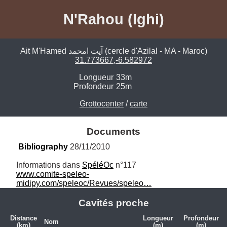
N'Rahou (Ighi)
Ait M'Hamed آيت امحمد (cercle d'Azilal - MA - Maroc)
31.773667,-6.582972
Longueur
33m
Profondeur
25m
Grottocenter
/
carte
Documents
Bibliography
 28/11/2010
Informations dans 
SpéléOc
www.comite-speleo-
midipy.com/speleoc/Revues/speleo…
Cavités proche
Distance
Longueur
Profondeur
Nom
(km)
(m)
(m)