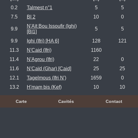
0.2
Talmest n°1
5
5
7.5
BI 2
10
0
N'Aït Bou Issoufir (Ighi)
9.9
5
5
[BI1]
9.9
Ighi (Ifri) [HA 6]
128
121
11.3
N'Caid (Ifri)
1160
11.4
N'Agrou (Ifri)
22
0
11.6
N'Caïd (Ghar) [Caid]
25
25
12.1
Tagelmous (Ifri N')
1659
0
13.2
H'mam bis (Kef)
10
10
Carte
Cavités
Contact