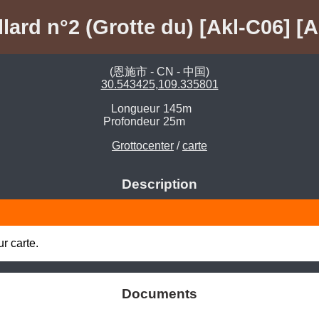
llard n°2 (Grotte du) [Akl-C06] [A
(恩施市 - CN - 中国)
30.543425,109.335801
Longueur
145m
Profondeur
25m
Grottocenter
/
carte
Description
r carte.
Documents