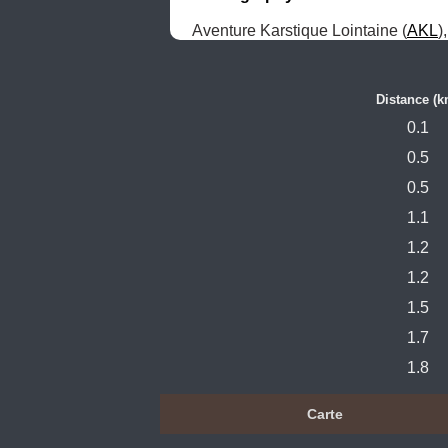
Aventure Karstique Lointaine (
AKL
)
Distance (k
0.1
0.5
0.5
1.1
1.2
1.2
1.5
1.7
1.8
Carte