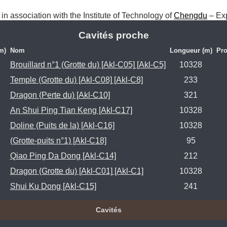
, in association with the Institute of Technology of 
Chengdu
 – Ex
Cavités proche
m)
Nom
Longueur (m)
Pro
Brouillard n°1 (Grotte du) [Akl-C05] [Akl-C5]
10328
Temple (Grotte du) [Akl-C08] [Akl-C8]
233
Dragon (Perte du) [Akl-C10]
321
An Shui Ping Tian Keng [Akl-C17]
10328
Doline (Puits de la) [Akl-C16]
10328
(Grotte-puits n°1) [Akl-C18]
95
Qiao Ping Da Dong [Akl-C14]
212
Dragon (Grotte du) [Akl-C01] [Akl-C1]
10328
Shui Ku Dong [Akl-C15]
241
Cavités