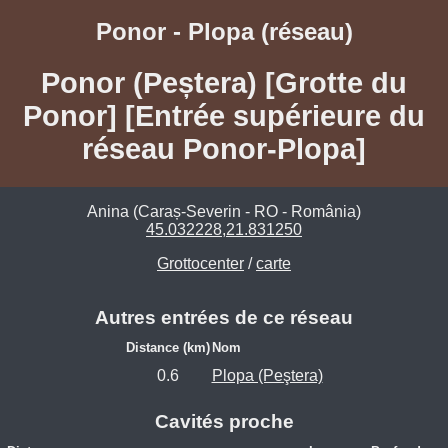
Ponor - Plopa (réseau)
Ponor (Peștera) [Grotte du
Ponor] [Entrée supérieure du
réseau Ponor-Plopa]
Anina (Caraș-Severin - RO - România)
45.032228,21.831250
Grottocenter
/
carte
Autres entrées de ce réseau
Distance (km)
Nom
0.6
Plopa (Peştera)
Cavités proche