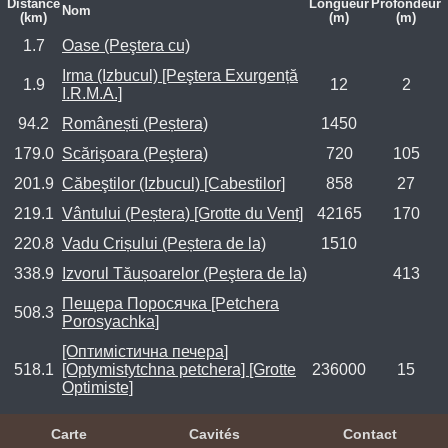
Distance
Longueur
Profondeur
Nom
(km)
(m)
(m)
1.7
Oase (Peştera cu)
Irma (Izbucul) [Peştera Exurgență
1.9
12
2
I.R.M.A.]
94.2
Românești (Peștera)
1450
179.0
Scărişoara (Peştera)
720
105
201.9
Căbeştilor (Izbucul) [Cabestilor]
858
27
219.1
Vântului (Peștera) [Grotte du Vent]
42165
170
220.8
Vadu Crișului (Peștera de la)
1510
338.9
Izvorul Tăușoarelor (Peştera de la)
413
Пещера Поросячка [Petchera
508.3
Porosyachka]
[Оптимістична печера]
518.1
[Optymistytchna petchera] [Grotte
236000
15
Optimiste]
Carte
Cavités
Contact