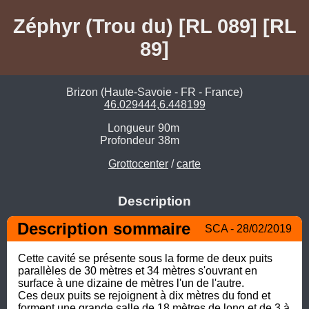
Zéphyr (Trou du) [RL 089] [RL
89]
Brizon (Haute-Savoie - FR - France)
46.029444,6.448199
Longueur
90m
Profondeur
38m
Grottocenter
/
carte
Description
Description sommaire
SCA - 28/02/2019
Cette cavité se présente sous la forme de deux puits 
parallèles de 30 mètres et 34 mètres s'ouvrant en 
surface à une dizaine de mètres l'un de l'autre. 

Ces deux puits se rejoignent à dix mètres du fond et 
forment une grande salle de 18 mètres de long et de 3 à 