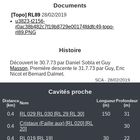
Documents
[Topo] RL89
 28/02/2019
u3823-t2156-
r0ac38b482c7f19b8729e00174fddfc49-topo-
rl89.PNG
Histoire
Découvert le 30.7.73 par Daniel Sobla et Guy 
Masson
, Première descente le 31.7.73 par Guy, Eric 
Nicot et Bernard Dalmet. 
SCA - 28/02/2019
Cavités proche
Distance
Longueur
Profondeur
Nom
(km)
(m)
(m)
0.4
RL 029 RL 030 [RL 29 RL 30]
150
31
Cristaux (Faille aux) [RL 020] [RL
0.4
30
20]
0.4
RL 019 [RL 19]
30
22